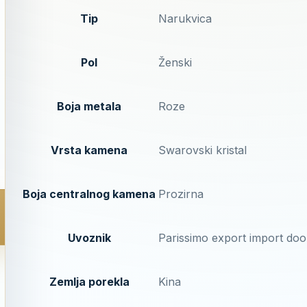
Tip
Narukvica
Pol
Ženski
Boja metala
Roze
Vrsta kamena
Swarovski kristal
Boja centralnog kamena
Prozirna
Uvoznik
Parissimo export import doo
Zemlja porekla
Kina