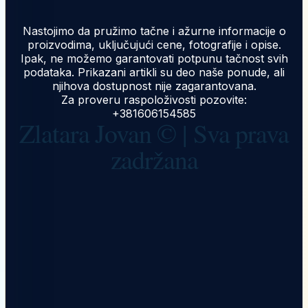
Nastojimo da pružimo tačne i ažurne informacije o
proizvodima, uključujući cene, fotografije i opise.
Ipak, ne možemo garantovati potpunu tačnost svih
podataka. Prikazani artikli su deo naše ponude, ali
njihova dostupnost nije zagarantovana.
Za proveru raspoloživosti pozovite:
+381606154585
Zlatara Jovan © | Sva prava
zadržana