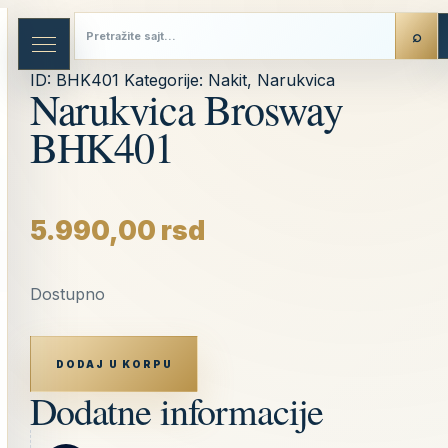
Skip
to
content
ID:
BHK401
Kategorije:
Nakit
,
Narukvica
Narukvica Brosway
BHK401
5.990,00
rsd
Dostupno
NARUKVICA
BROSWAY
DODAJ U KORPU
BHK401
KOLIČINA
Dodatne informacije