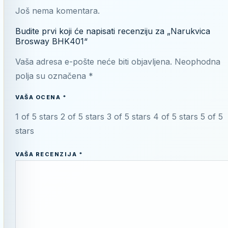
Još nema komentara.
Budite prvi koji će napisati recenziju za „Narukvica
Brosway BHK401“
Vaša adresa e-pošte neće biti objavljena.
Neophodna
polja su označena
*
VAŠA OCENA
*
1 of 5 stars
2 of 5 stars
3 of 5 stars
4 of 5 stars
5 of 5
stars
VAŠA RECENZIJA
*