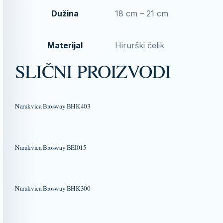
Dužina
18 cm – 21 cm
Materijal
Hirurški čelik
SLIČNI PROIZVODI
Narukvica Brosway BHK403
Narukvica Brosway BEI015
Narukvica Brosway BHK300