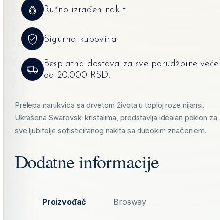
Ručno izrađen nakit
Sigurna kupovina
Besplatna dostava za sve porudžbine veće
od 20.000 RSD.
Prelepa narukvica sa drvetom života u toploj roze nijansi.
Ukrašena Swarovski kristalima, predstavlja idealan poklon za
sve ljubitelje sofisticiranog nakita sa dubokim značenjem.
Dodatne informacije
Proizvođač
Brosway