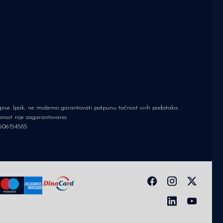
 opise. Ipak, ne možemo garantovati potpunu tačnost svih podataka.
upnost nije zagarantovana.
606154585