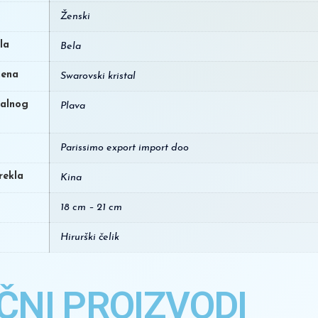
Ženski
la
Bela
mena
Swarovski kristal
ralnog
Plava
Parissimo export import doo
rekla
Kina
18 cm – 21 cm
Hirurški čelik
ČNI PROIZVODI