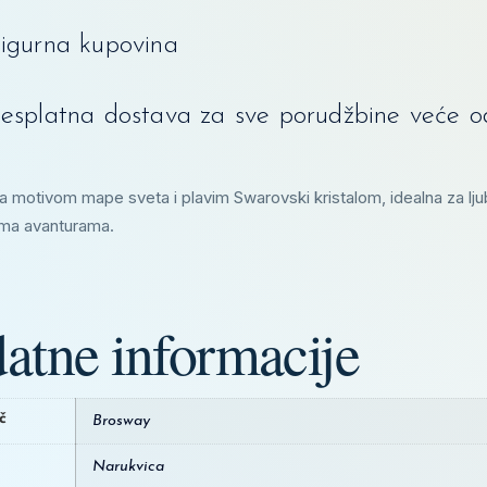
igurna kupovina
esplatna dostava za sve porudžbine veće 
 motivom mape sveta i plavim Swarovski kristalom, idealna za ljubi
ema avanturama.
atne informacije
č
Brosway
Narukvica