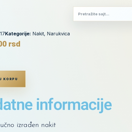
17
Kategorije:
Nakit
,
Narukvica
,00
rsd
U KORPU
atne informacije
učno izrađen nakit