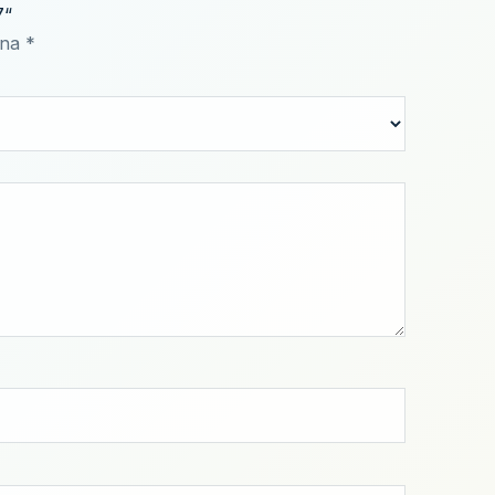
7“
ena
*