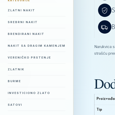
KATEGORIJE
S
ZLATNI NAKIT
SREBRNI NAKIT
B
BRENDIRANI NAKIT
NAKIT SA DRAGIM KAMENJEM
Narukvica sa
strašću pr
VERENIČKO PRSTENJE
ZLATNIK
Dod
BURME
INVESTICIONO ZLATO
Proizvođa
SATOVI
Tip