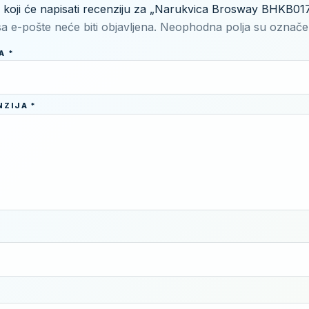
i koji će napisati recenziju za „Narukvica Brosway BHKB01
a e-pošte neće biti objavljena.
Neophodna polja su označ
NA
*
NZIJA
*