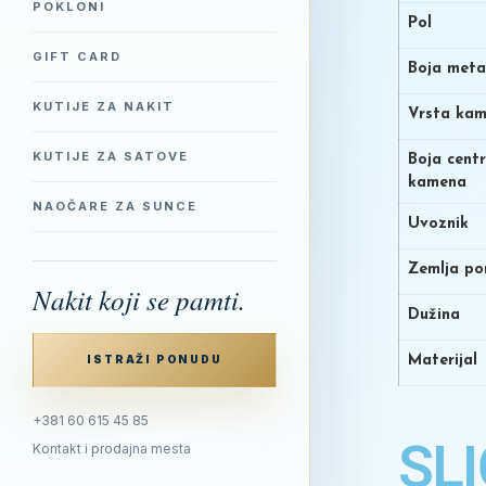
POKLONI
Pol
GIFT CARD
Boja meta
KUTIJE ZA NAKIT
Vrsta ka
KUTIJE ZA SATOVE
Boja cent
kamena
NAOČARE ZA SUNCE
Uvoznik
Zemlja po
Nakit koji se pamti.
Dužina
Materijal
ISTRAŽI PONUDU
+381 60 615 45 85
SLI
Kontakt i prodajna mesta