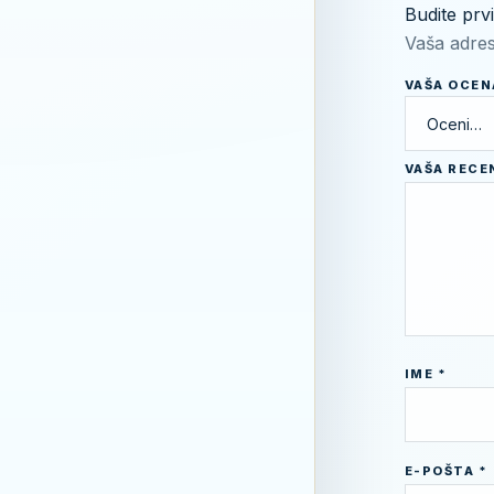
Budite prv
Vaša adres
VAŠA OCE
VAŠA RECE
IME
*
E-POŠTA
*