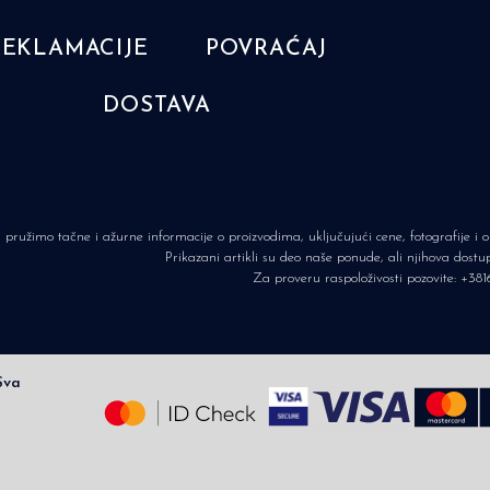
REKLAMACIJE
POVRAĆAJ
DOSTAVA
pružimo tačne i ažurne informacije o proizvodima, uključujući cene, fotografije i
Prikazani artikli su deo naše ponude, ali njihova dost
Za proveru raspoloživosti pozovite:
+381
Sva