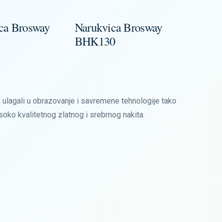
ca Brosway
Narukvica Brosway
Narukv
BHK130
BHK40
ulagali u obrazovanje i savremene tehnologije tako
isoko kvalitetnog zlatnog i srebrnog nakita.