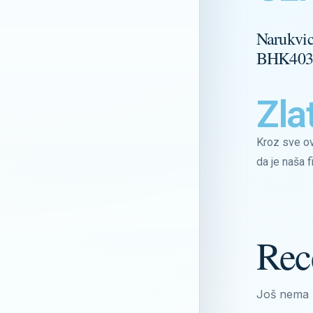
Narukvi
BHK40
Zla
Kroz sve ov
da je naša f
Rec
Još nema 