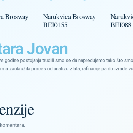
ca Brosway
Narukvica Brosway
Narukvi
3
BEI0155
BEI088
tara Jovan
e godine postojanja trudili smo se da napredujemo tako što smo 
irma zaokružila proces od analize zlata, rafinacije pa do izrade v
enzije
komentara.