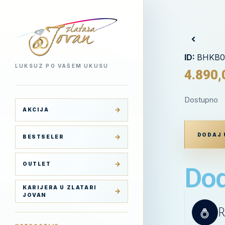
ID:
BHKB0
LUKSUZ PO VAŠEM UKUSU
4.890
Dostupno
AKCIJA
DODAJ 
BESTSELER
OUTLET
Dod
KARIJERA U ZLATARI
JOVAN
R