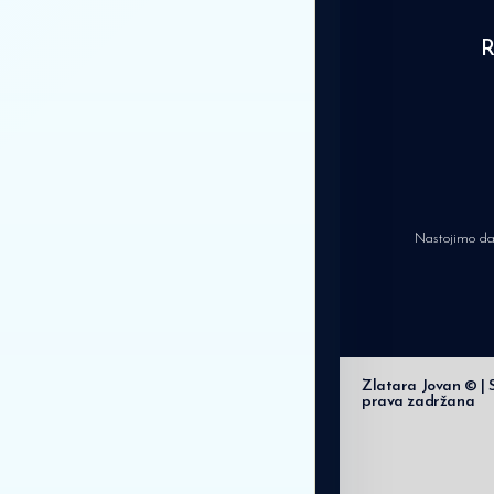
Nastojimo da 
Zlatara Jovan © | 
prava zadržana