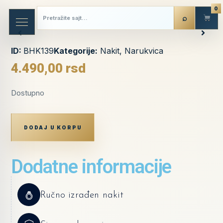
0
ID:
BHK139
Kategorije:
Nakit
,
Narukvica
4.490,00
rsd
Dostupno
DODAJ U KORPU
Dodatne informacije
Ručno izrađen nakit