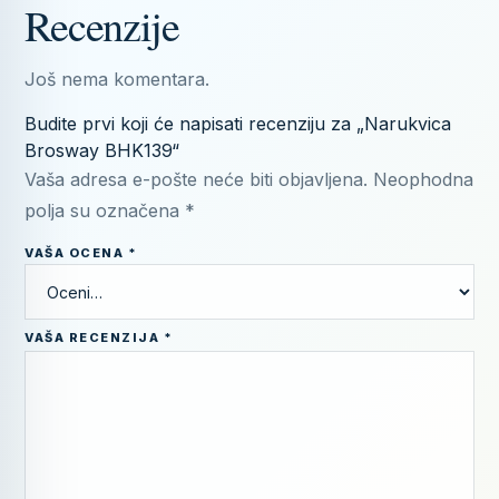
Recenzije
Još nema komentara.
Budite prvi koji će napisati recenziju za „Narukvica
Brosway BHK139“
Vaša adresa e-pošte neće biti objavljena.
Neophodna
polja su označena
*
VAŠA OCENA
*
VAŠA RECENZIJA
*