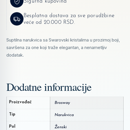
Sigurna kupovina
Besplatna dostava za sve porudžbine
veće od 20.000 RSD.
Suptilna narukvica sa Swarovski kristalima u prozirnoj boji,
savršena za one koji traže elegantan, a nenametljiv
dodatak.
Dodatne informacije
Proizvođač
Brosway
Tip
Narukvica
Pol
Ženski