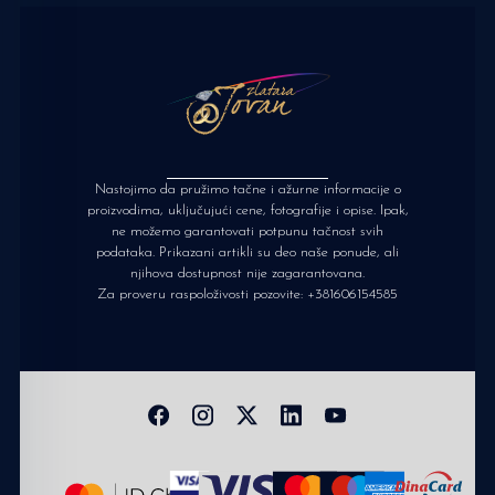
Nastojimo da pružimo tačne i ažurne informacije o
proizvodima, uključujući cene, fotografije i opise. Ipak,
ne možemo garantovati potpunu tačnost svih
podataka. Prikazani artikli su deo naše ponude, ali
njihova dostupnost nije zagarantovana.
Za proveru raspoloživosti pozovite:
+381606154585