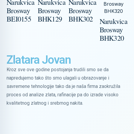
Narukvica
Narukvica
Narukvica
N
Brosway
Brosway
Brosway
B
BEI0155
BHK129
BHK302
Narukvica
Brosway
BHK320
Zlatara Jovan
Kroz sve ove godine postojanja trudili smo se da
napredujemo tako što smo ulagali u obrazovanje i
savremene tehnologije tako da je naša firma zaokružila
proces od analize zlata, rafinacije pa do izrade visoko
kvalitetnog zlatnog i srebrnog nakita.