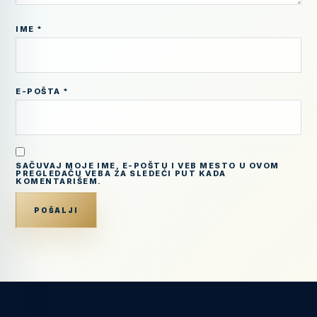
IME
*
E-POŠTA
*
SAČUVAJ MOJE IME, E-POŠTU I VEB MESTO U OVOM
PREGLEDAČU VEBA ZA SLEDEĆI PUT KADA
KOMENTARIŠEM.