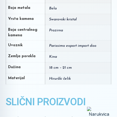
Boja metala
Bela
Vrsta kamena
Swarovski kristal
Boja centralnog
Prozirna
kamena
Uvoznik
Parissimo export import doo
Zemlja porekla
Kina
Dužina
18 cm – 21 cm
Materijal
Hirurški čelik
SLIČNI PROIZVODI