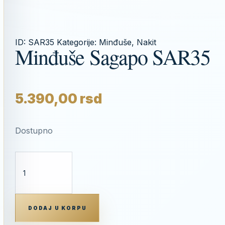
ID:
SAR35
Kategorije:
Minđuše
,
Nakit
Minđuše Sagapo SAR35
5.390,00
rsd
Dostupno
MINĐUŠE
SAGAPO
SAR35
KOLIČINA
DODAJ U KORPU