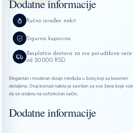
Dodatne informacije
Ručno izrađen nakit
Sigurna kupovina
Besplatna dostava za sve porudžbine veće
od 20.000 RSD.
Elegantan i moderan dizajn minđuša u žutoj boji sa bisernim
detaljima. Ovaj komad nakita je savršen za sve žene koje vol
da se istaknu na sofisticiran način.
Dodatne informacije