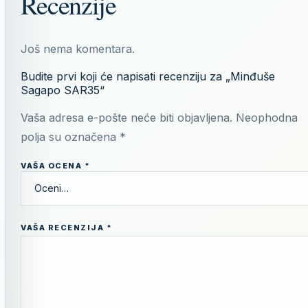
Recenzije
Još nema komentara.
Budite prvi koji će napisati recenziju za „Minđuše
Sagapo SAR35“
Vaša adresa e-pošte neće biti objavljena.
Neophodna
polja su označena
*
VAŠA OCENA
*
VAŠA RECENZIJA
*