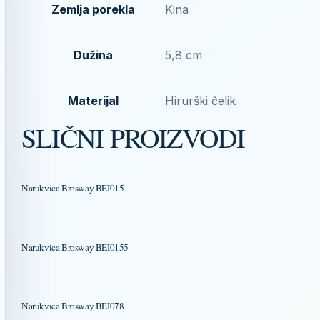
Zemlja porekla
Kina
Dužina
5,8 cm
Materijal
Hirurški čelik
SLIČNI PROIZVODI
Narukvica Brosway BEI015
Narukvica Brosway BEI0155
Narukvica Brosway BEI078