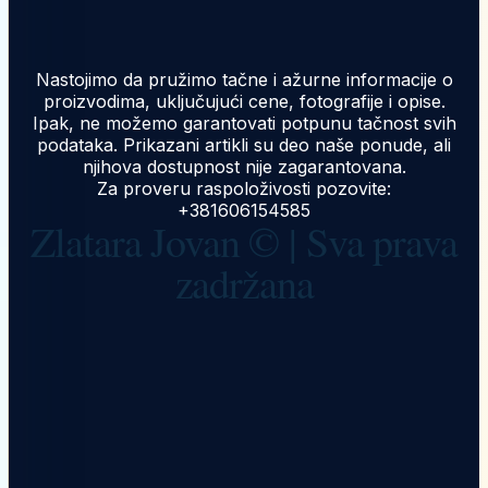
Nastojimo da pružimo tačne i ažurne informacije o
proizvodima, uključujući cene, fotografije i opise.
Ipak, ne možemo garantovati potpunu tačnost svih
podataka. Prikazani artikli su deo naše ponude, ali
njihova dostupnost nije zagarantovana.
Za proveru raspoloživosti pozovite:
+381606154585
Zlatara Jovan © | Sva prava
zadržana