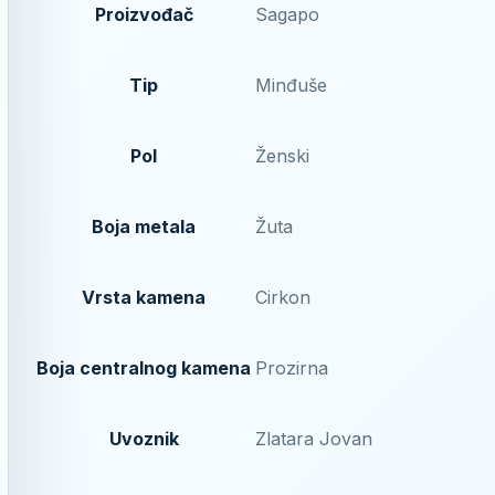
Proizvođač
Sagapo
Tip
Minđuše
Pol
Ženski
Boja metala
Žuta
Vrsta kamena
Cirkon
Boja centralnog kamena
Prozirna
Uvoznik
Zlatara Jovan