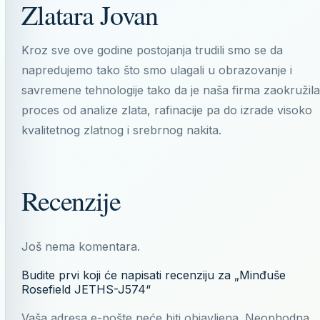
Zlatara Jovan
Kroz sve ove godine postojanja trudili smo se da
napredujemo tako što smo ulagali u obrazovanje i
savremene tehnologije tako da je naša firma zaokružila
proces od analize zlata, rafinacije pa do izrade visoko
kvalitetnog zlatnog i srebrnog nakita.
Recenzije
Još nema komentara.
Budite prvi koji će napisati recenziju za „Minđuše
Rosefield JETHS-J574“
Vaša adresa e-pošte neće biti objavljena.
Neophodna