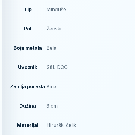
Tip
Minđuše
Pol
Ženski
Boja metala
Bela
Uvoznik
S&L DOO
Zemlja porekla
Kina
Dužina
3 cm
Materijal
Hirurški čelik