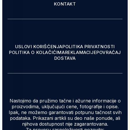
KONTAKT
USLOVI KORIŠĆENJA
POLITIKA PRIVATNOSTI
POLITIKA O KOLAČIĆIMA
REKLAMACIJE
POVRAĆAJ
DOSTAVA
Nastojimo da pružimo tačne i ažurne informacije o
proizvodima, uključujući cene, fotografije i opise.
Ipak, ne možemo garantovati potpunu tačnost svih
podataka. Prikazani artikli su deo naše ponude, ali
njihova dostupnost nije zagarantovana.
Za proveru raspoloživosti pozovite: