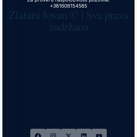
+381606154585
Zlatara Jovan © | Sva prava
zadržana