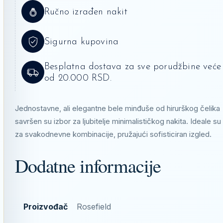
Ručno izrađen nakit
Sigurna kupovina
Besplatna dostava za sve porudžbine veće
od 20.000 RSD.
Jednostavne, ali elegantne bele minđuše od hirurškog čelika
savršen su izbor za ljubitelje minimalističkog nakita. Ideale su
za svakodnevne kombinacije, pružajući sofisticiran izgled.
Dodatne informacije
Proizvođač
Rosefield