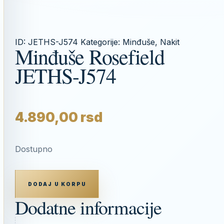
ID:
JETHS-J574
Kategorije:
Minđuše
,
Nakit
Minđuše Rosefield
JETHS-J574
4.890,00
rsd
Dostupno
MINĐUŠE
ROSEFIELD
DODAJ U KORPU
JETHS-
J574
Dodatne informacije
KOLIČINA