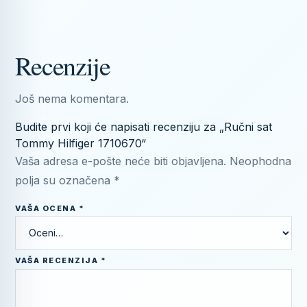
Recenzije
Još nema komentara.
Budite prvi koji će napisati recenziju za „Ručni sat
Tommy Hilfiger 1710670“
Vaša adresa e-pošte neće biti objavljena.
Neophodna
polja su označena
*
VAŠA OCENA
*
VAŠA RECENZIJA
*