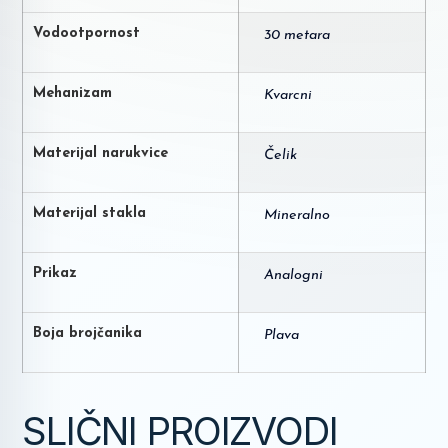
Vodootpornost
30 metara
Mehanizam
Kvarcni
Materijal narukvice
Čelik
Materijal stakla
Mineralno
Prikaz
Analogni
Boja brojčanika
Plava
SLIČNI PROIZVODI