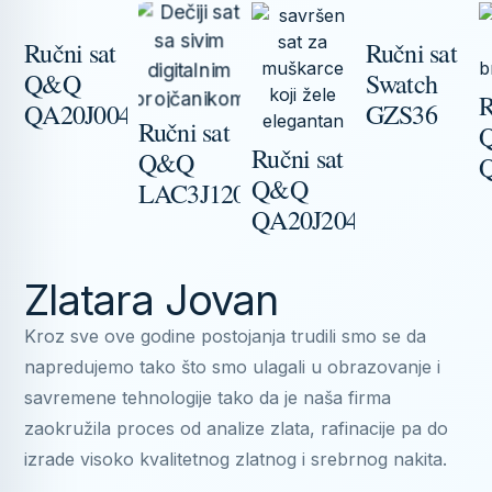
Ručni sat
Ručni sat
Q&Q
Swatch
R
QA20J004Y
GZS36
Ručni sat
Ručni sat
Q&Q
Q&Q
LAC3J120Y
QA20J204Y
Zlatara Jovan
Kroz sve ove godine postojanja trudili smo se da
napredujemo tako što smo ulagali u obrazovanje i
savremene tehnologije tako da je naša firma
zaokružila proces od analize zlata, rafinacije pa do
izrade visoko kvalitetnog zlatnog i srebrnog nakita.