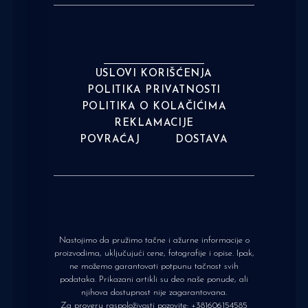
USLOVI KORIŠĆENJA
POLITIKA PRIVATNOSTI
POLITIKA O KOLAČIĆIMA
REKLAMACIJE
POVRAĆAJ
DOSTAVA
Nastojimo da pružimo tačne i ažurne informacije o
proizvodima, uključujući cene, fotografije i opise. Ipak,
ne možemo garantovati potpunu tačnost svih
podataka. Prikazani artikli su deo naše ponude, ali
njihova dostupnost nije zagarantovana.
Za proveru raspoloživosti pozovite:
+381606154585