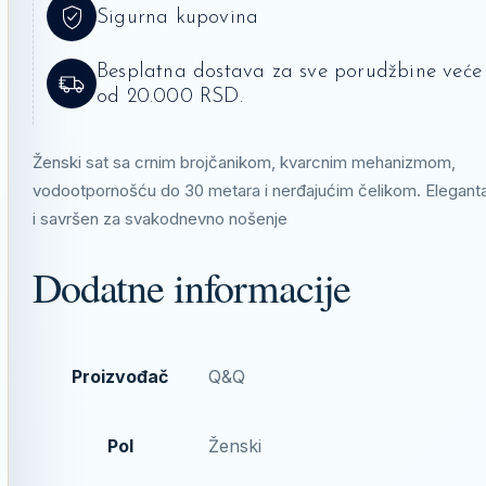
Sigurna kupovina
Besplatna dostava za sve porudžbine veće
od 20.000 RSD.
Ženski sat sa crnim brojčanikom, kvarcnim mehanizmom,
vodootpornošću do 30 metara i nerđajućim čelikom. Elegant
i savršen za svakodnevno nošenje
Dodatne informacije
Proizvođač
Q&Q
Pol
Ženski