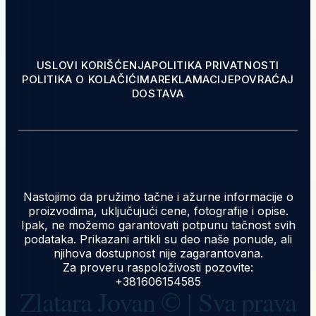
USLOVI KORIŠĆENJA
POLITIKA PRIVATNOSTI
POLITIKA O KOLAČIĆIMA
REKLAMACIJE
POVRAĆAJ
DOSTAVA
Nastojimo da pružimo tačne i ažurne informacije o
proizvodima, uključujući cene, fotografije i opise.
Ipak, ne možemo garantovati potpunu tačnost svih
podataka. Prikazani artikli su deo naše ponude, ali
njihova dostupnost nije zagarantovana.
Za proveru raspoloživosti pozovite:
+381606154585
Zlatara Jovan © | Sva prava