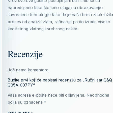
Kroz sve ove godine postojanja trudili smo se da
napredujemo tako što smo ulagali u obrazovanje i
savremene tehnologije tako da je naša firma zaokružila
proces od analize zlata, rafinacije pa do izrade visoko
kvalitetnog zlatnog i srebrnog nakita.
Recenzije
Još nema komentara.
Budite prvi koji će napisati recenziju za „Ručni sat Q&Q
Q05A-007PY“
Vaša adresa e-pošte neće biti objavljena.
Neophodna
polja su označena
*
VAŠA OCENA
*