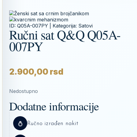
ID:
Q05A-007PY
| Kategorija:
Satovi
Ručni sat Q&Q Q05A-
007PY
2.900,00
rsd
Nedostupno
Dodatne informacije
Ručno izrađen nakit