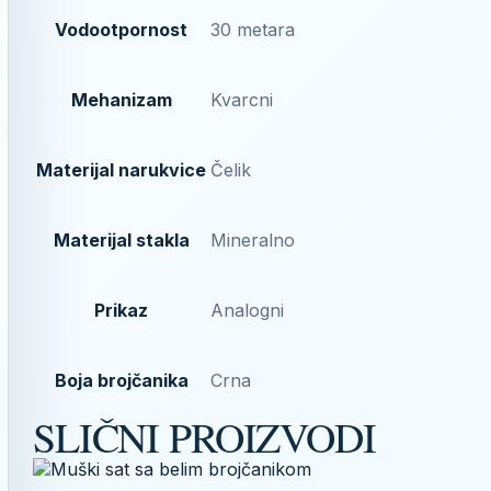
Vodootpornost
30 metara
Mehanizam
Kvarcni
Materijal narukvice
Čelik
Materijal stakla
Mineralno
Prikaz
Analogni
Boja brojčanika
Crna
SLIČNI PROIZVODI