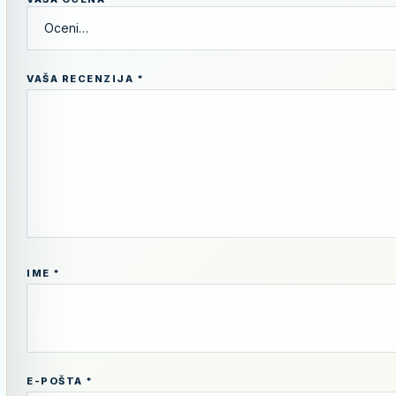
VAŠA RECENZIJA
*
IME
*
E-POŠTA
*