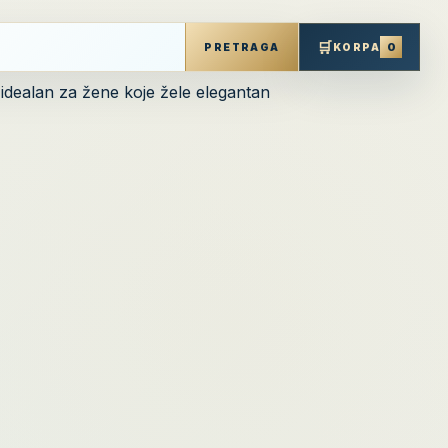
🛒
0
PRETRAGA
KORPA