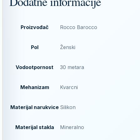
Dodatne informacije
Proizvođač
Rocco Barocco
Pol
Ženski
Vodootpornost
30 metara
Mehanizam
Kvarcni
Materijal narukvice
Silikon
Materijal stakla
Mineralno