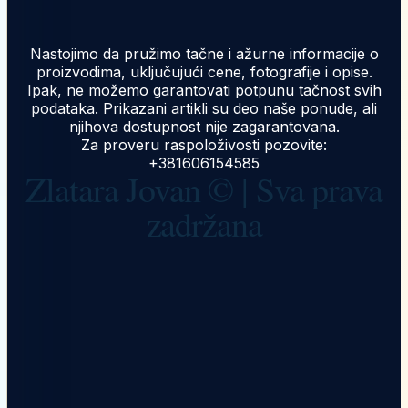
Nastojimo da pružimo tačne i ažurne informacije o
proizvodima, uključujući cene, fotografije i opise.
Ipak, ne možemo garantovati potpunu tačnost svih
podataka. Prikazani artikli su deo naše ponude, ali
njihova dostupnost nije zagarantovana.
Za proveru raspoloživosti pozovite:
+381606154585
Zlatara Jovan © | Sva prava
zadržana