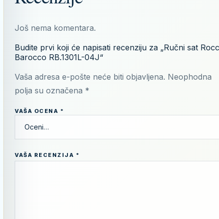
Još nema komentara.
Budite prvi koji će napisati recenziju za „Ručni sat Roc
Barocco RB.1301L-04J“
Vaša adresa e-pošte neće biti objavljena.
Neophodna
polja su označena
*
VAŠA OCENA
*
VAŠA RECENZIJA
*