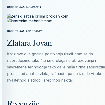
Ručni sat Q&Q QA20J004Y
Ručni sat Q&Q Q05A-007PY
Zlatara Jovan
Kroz sve ove godine postojanja trudili smo se da
napredujemo tako što smo ulagali u obrazovanje i
savremene tehnologije tako da je naša firma zaokružila
proces od analize zlata, rafinacije pa do izrade visoko
kvalitetnog zlatnog i srebrnog nakita.
Recenzije