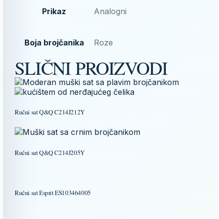
Prikaz
Analogni
Boja brojčanika
Roze
SLIČNI PROIZVODI
Ručni sat Q&Q C214J212Y
Ručni sat Q&Q C214J205Y
Ručni sat Esprit ES103464005