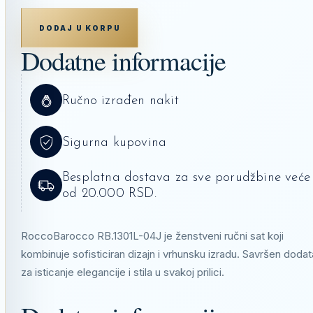
RUČNI
SAT
DODAJ U KORPU
ROCCO
BAROCCO
Dodatne informacije
RB.1301L-
04J
KOLIČINA
Ručno izrađen nakit
Sigurna kupovina
Besplatna dostava za sve porudžbine veće
od 20.000 RSD.
RoccoBarocco RB.1301L-04J je ženstveni ručni sat koji
kombinuje sofisticiran dizajn i vrhunsku izradu. Savršen doda
za isticanje elegancije i stila u svakoj prilici.