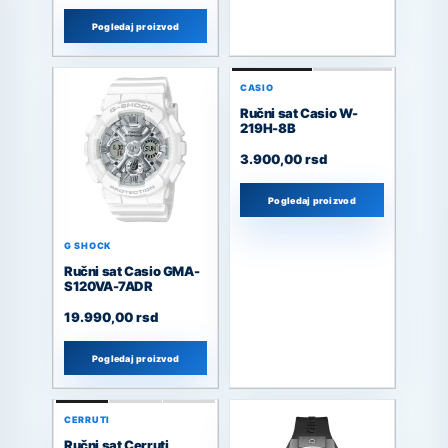
Pogledaj proizvod
CASIO
Ručni sat Casio W-
219H-8B
3.900,00
rsd
Pogledaj proizvod
G SHOCK
Ručni sat Casio GMA-
S120VA-7ADR
19.990,00
rsd
Pogledaj proizvod
CERRUTI
Ručni sat Cerruti