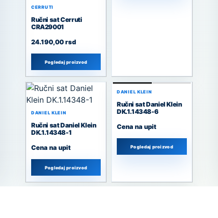
CERRUTI
Ručni sat Cerruti
CRA29001
24.190,00
rsd
Pogledaj proizvod
DANIEL KLEIN
Ručni sat Daniel Klein
DK.1.14348-6
DANIEL KLEIN
Ručni sat Daniel Klein
Cena na upit
DK.1.14348-1
Cena na upit
Pogledaj proizvod
Pogledaj proizvod