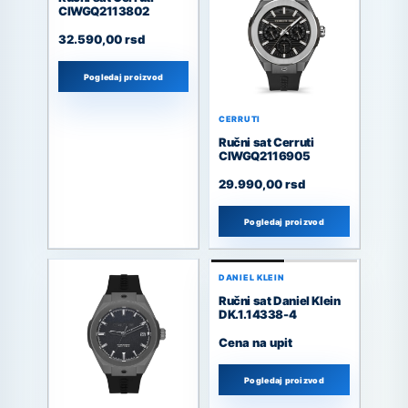
CIWGQ2113802
32.590,00
rsd
Pogledaj proizvod
CERRUTI
Ručni sat Cerruti
CIWGQ2116905
29.990,00
rsd
Pogledaj proizvod
DANIEL KLEIN
Ručni sat Daniel Klein
DK.1.14338-4
Cena na upit
Pogledaj proizvod