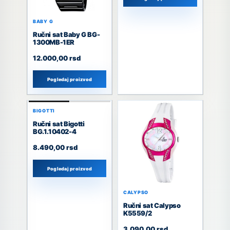
BABY G
Ručni sat Baby G BG-
1300MB-1ER
12.000,00
rsd
Pogledaj proizvod
BIGOTTI
Ručni sat Bigotti
BG.1.10402-4
8.490,00
rsd
Pogledaj proizvod
CALYPSO
Ručni sat Calypso
K5559/2
3.090,00
rsd