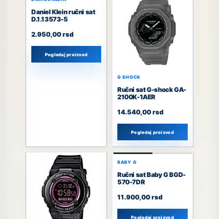
Daniel Klein ručni sat
D.1.13573-5
2.950,00
rsd
Pogledaj proizvod
G SHOCK
Ručni sat G-shock GA-
2100K-1AER
14.540,00
rsd
Pogledaj proizvod
BABY G
Ručni sat Baby G BGD-
570-7DR
11.900,00
rsd
Pogledaj proizvod