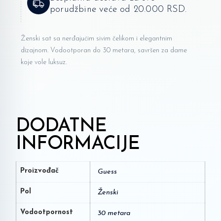
porudžbine veće od 20.000 RSD.
Ženski sat sa nerđajućim sivim čelikom i elegantnim
dizajnom. Vodootporan do 30 metara, savršen za dame
koje vole luksuz.
DODATNE
INFORMACIJE
Proizvođač
Guess
Pol
Ženski
Vodootpornost
30 metara