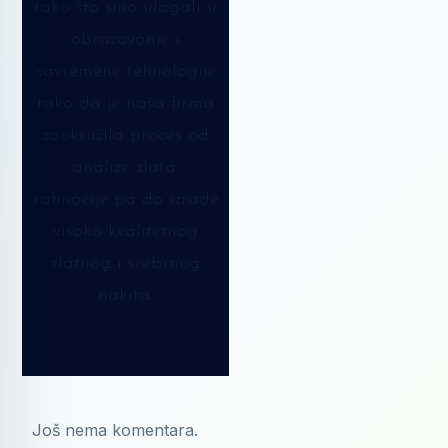
tako što smo ulagali u
obrazovanje i
savremene tehnologije
tako da je naša firma
zaokružila proces od
analize zlata,
rafinacije pa do izrade
visoko kvalitetnog
zlatnog i srebrnog
nakita.
Još nema komentara.