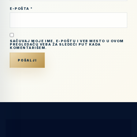
E-POŠTA
*
SAČUVAJ MOJE IME, E-POŠTU I VEB MESTO U OVOM
PREGLEDAČU VEBA ZA SLEDEĆI PUT KADA
KOMENTARIŠEM.