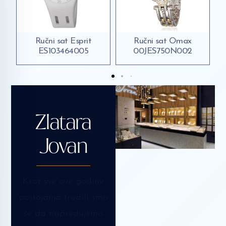
t
Ručni sat Omax
Ručni sat Q&Q
00JES750N002
QA20J004Y
Zlatara
Jovan
Kroz sve ove godine
postojanja trudili smo
se da napredujemo