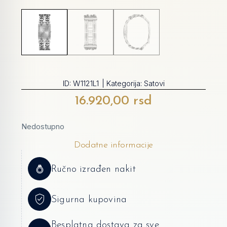
ID:
W1121L1
| Kategorija:
Satovi
16.920,00
rsd
Nedostupno
Dodatne informacije
Ručno izrađen nakit
Sigurna kupovina
Besplatna dostava za sve