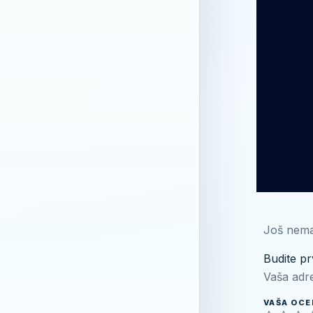
Još nema
Budite pr
Vaša adre
VAŠA OC