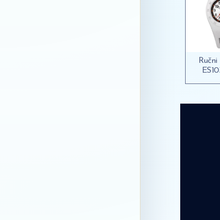
Ručni 
ES10