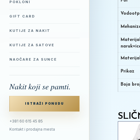
Pol
POKLONI
Vodootp
GIFT CARD
Mehaniz
KUTIJE ZA NAKIT
Materija
KUTIJE ZA SATOVE
narukvic
Materija
NAOČARE ZA SUNCE
Prikaz
Nakit koji se pamti.
Boja bro
ISTRAŽI PONUDU
SLIČ
+381 60 615 45 85
Kontakt i prodajna mesta