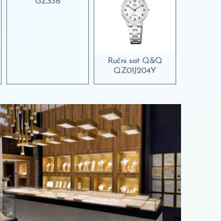
GZS36
Ručni sat Q&Q
QZ01J204Y