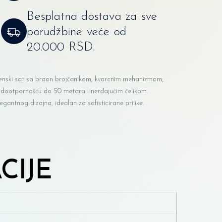
Besplatna dostava za sve
porudžbine veće od
20.000 RSD.
enski sat sa braon brojčanikom, kvarcnim mehanizmom,
odootpornošću do 50 metara i nerđajućim čelikom.
egantnog dizajna, idealan za sofisticirane prilike.
CIJE