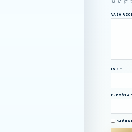
VAŠA RE
IME
*
E-POŠTA
SAČUVA