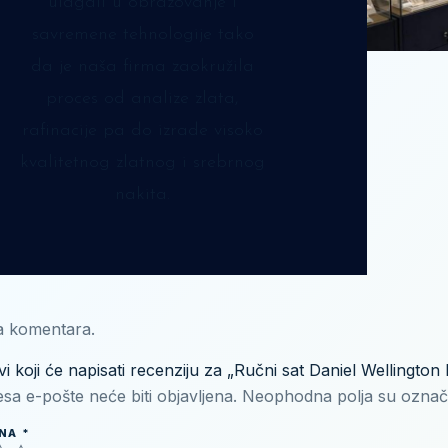
ulagali u obrazovanje i
savremene tehnologije tako
da je naša firma zaokružila
proces od analize zlata,
rafinacije pa do izrade visoko
kvalitetnog zlatnog i srebrnog
nakita.
 komentara.
vi koji će napisati recenziju za „Ručni sat Daniel Welling
sa e-pošte neće biti objavljena.
Neophodna polja su ozna
ENA
*