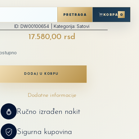
0
KORPA
PRETRAGA
ID:
DW00100654
| Kategorija:
Satovi
17.580,00
rsd
ostupno
DODAJ U KORPU
Dodatne informacije
Ručno izrađen nakit
Sigurna kupovina