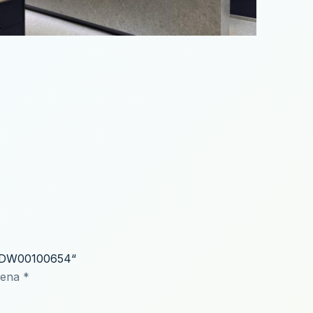
ton DW00100654“
čena
*