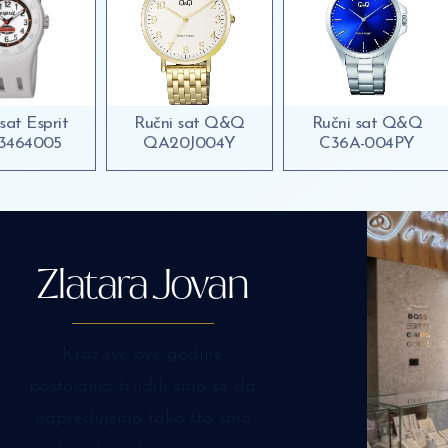
sat Esprit
Ručni sat Q&Q
Ručni sat Q&Q
3464005
QA20J004Y
C36A-004PY
Zlatara Jovan
Kroz sve ove godine
postojanja trudili smo se da
napredujemo tako što smo