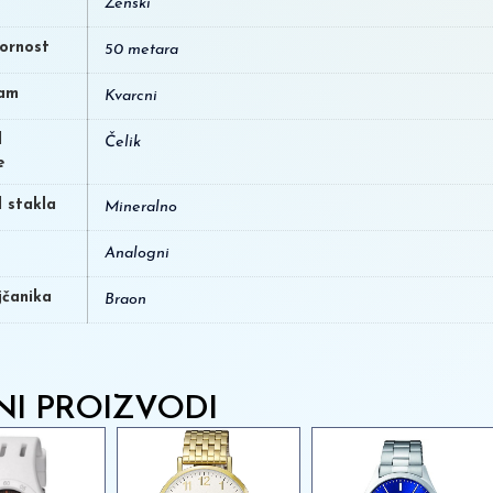
Ženski
ornost
50 metara
am
Kvarcni
l
Čelik
e
l stakla
Mineralno
Analogni
jčanika
Braon
NI PROIZVODI