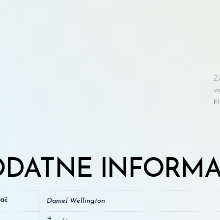
Ž
v
El
DATNE INFORMA
đač
Daniel Wellington