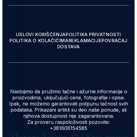
USLOVI KORIŠĆENJA
POLITIKA PRIVATNOSTI
POLITIKA O KOLAČIĆIMA
REKLAMACIJE
POVRAĆAJ
DOSTAVA
Nastojimo da pružimo tačne i ažurne informacije o
proizvodima, uključujući cene, fotografije i opise.
Ipak, ne možemo garantovati potpunu tačnost svih
podataka. Prikazani artikli su deo naše ponude, ali
njihova dostupnost nije zagarantovana.
Za proveru raspoloživosti pozovite:
+381606154585
Zlatara Jovan © | Sva prava