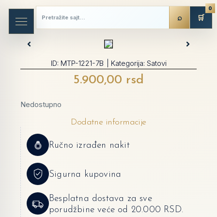
0
🛒
ID:
MTP-1221-7B
| Kategorija:
Satovi
5.900,00
rsd
Nedostupno
Dodatne informacije
Ručno izrađen nakit
Sigurna kupovina
Besplatna dostava za sve
porudžbine veće od 20.000 RSD.