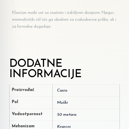
Klasičan muški sat sa snažnim i izdržljivim dizajnom. Njegov
minimalistički stil čini ga idealnim za svakodnevne prilike, ali i
za formalne događaje.
DODATNE
INFORMACIJE
Proizvođač
Casio
Pol
Muški
Vodootpornost
50 metara
Mehanizam
Kvarcni