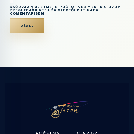
SAČUVAJ MOJE IME, E-POŠTU I VEB MESTO U OVOM
PREGLEDAČU VEBA ZA SLEDEĆI PUT KADA
KOMENTARIŠEM.