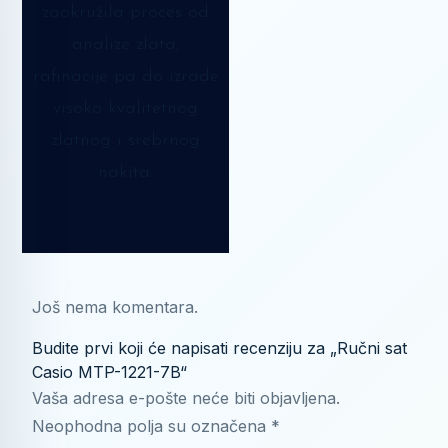
zaokružila proces od
analize zlata,
rafinacije pa do izrade
visoko kvalitetnog
zlatnog i srebrnog
nakita.
Još nema komentara.
Budite prvi koji će napisati recenziju za „Ručni sat
Casio MTP-1221-7B“
Vaša adresa e-pošte neće biti objavljena.
Neophodna polja su označena
*