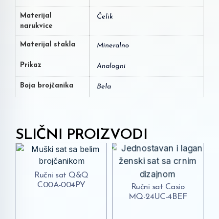
Materijal
Čelik
narukvice
Materijal stakla
Mineralno
Prikaz
Analogni
Boja brojčanika
Bela
SLIČNI PROIZVODI
Ručni sat Q&Q
C00A-004PY
Ručni sat Casio
MQ-24UC-4BEF