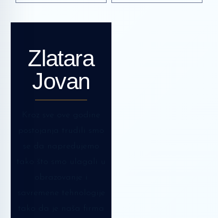
Zlatara
Jovan
Kroz sve ove godine
postojanja trudili smo
se da napredujemo
tako što smo ulagali u
obrazovanje i
savremene tehnologije
tako da je naša firma