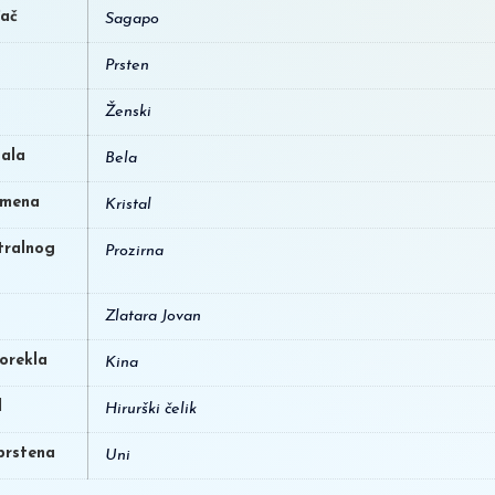
đač
Sagapo
Prsten
Ženski
ala
Bela
amena
Kristal
tralnog
Prozirna
Zlatara Jovan
orekla
Kina
l
Hirurški čelik
 prstena
Uni