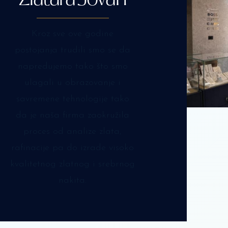
Kroz sve ove godine
postojanja trudili smo se da
napredujemo tako što smo
ulagali u obrazovanje i
savremene tehnologije tako
da je naša firma zaokružila
proces od analize zlata,
rafinacije pa do izrade visoko
kvalitetnog zlatnog i srebrnog
nakita.