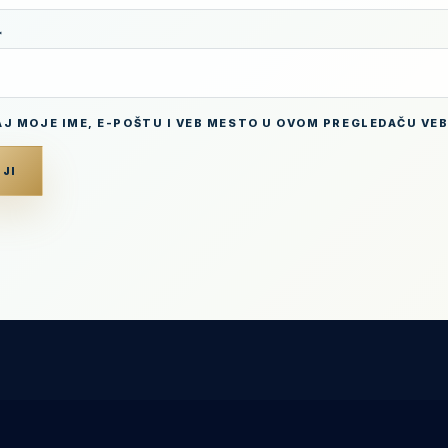
*
J MOJE IME, E-POŠTU I VEB MESTO U OVOM PREGLEDAČU VE