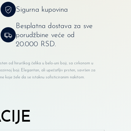
Sigurna kupovina
Besplatna dostava za sve
porudžbine veće od
20.000 RSD.
sten od hirurškog čelika u belo-uni boji, sa cirkonom u
ozirnoj boji. Elegantan, ali upečatljiv prsten, savršen za
ne koje žele da se istaknu sofisticiranim nakitom.
CIJE