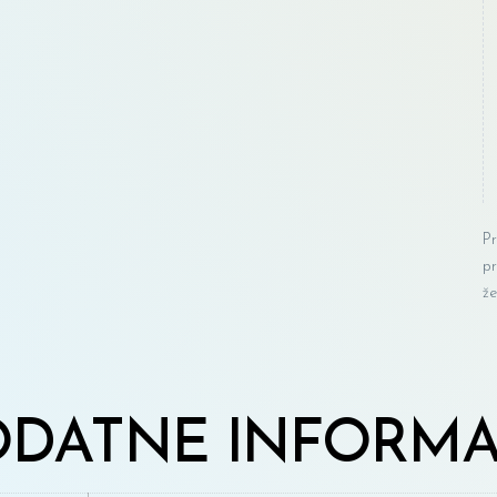
Pr
pr
že
DATNE INFORMA