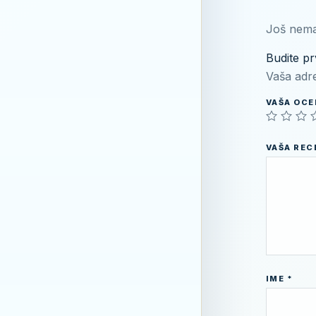
Još nema
Budite pr
Vaša adre
VAŠA OC
VAŠA RE
IME
*