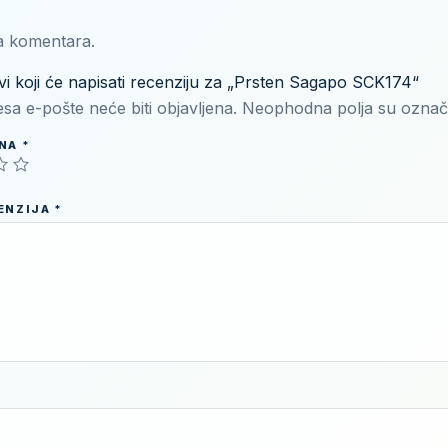
 komentara.
vi koji će napisati recenziju za „Prsten Sagapo SCK174“
sa e-pošte neće biti objavljena.
Neophodna polja su ozna
ENA
*
CENZIJA
*