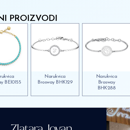
NI PROIZVODI
rukvica
Narukvica
Narukvica
ay BEI0155
Brosway BHK129
Brosway
BHK288
Zlatara Jovan