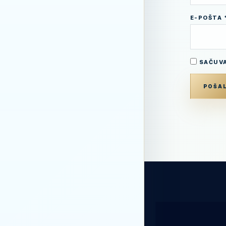
E-POŠTA
SAČUVA