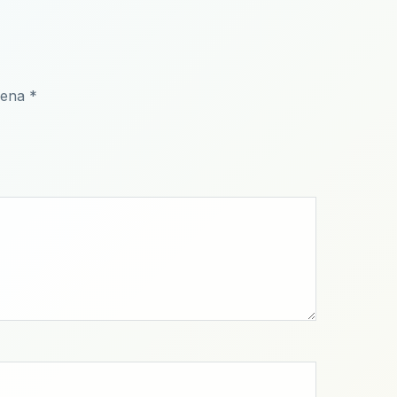
čena
*