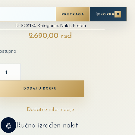
0
KORPA
PRETRAGA
ID:
SCK174
Kategorije:
Nakit
,
Prsten
2.690,00
rsd
ostupno
DODAJ U KORPU
Dodatne informacije
Ručno izrađen nakit