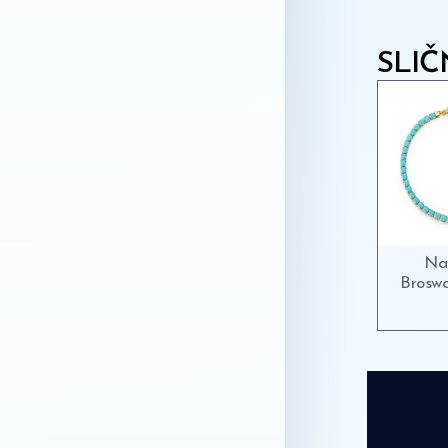
SLIČ
Na
Brosw