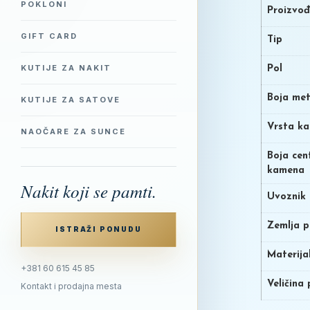
POKLONI
Proizvo
GIFT CARD
Tip
KUTIJE ZA NAKIT
Pol
Boja met
KUTIJE ZA SATOVE
Vrsta k
NAOČARE ZA SUNCE
Boja cen
kamena
Nakit koji se pamti.
Uvoznik
Zemlja p
ISTRAŽI PONUDU
Materija
+381 60 615 45 85
Veličina
Kontakt i prodajna mesta