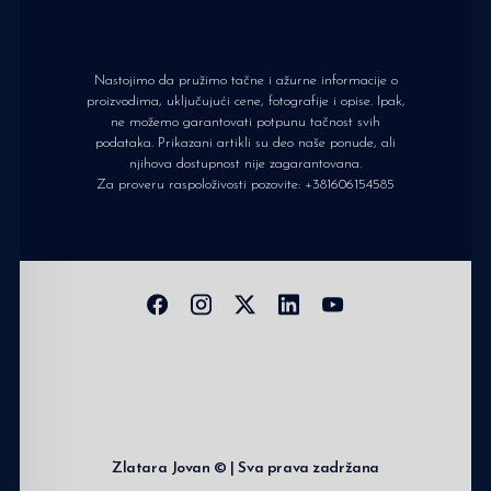
Nastojimo da pružimo tačne i ažurne informacije o
proizvodima, uključujući cene, fotografije i opise. Ipak,
ne možemo garantovati potpunu tačnost svih
podataka. Prikazani artikli su deo naše ponude, ali
njihova dostupnost nije zagarantovana.
Za proveru raspoloživosti pozovite:
+381606154585
Zlatara Jovan © | Sva prava zadržana