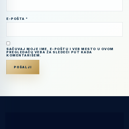
E-POŠTA
*
SAČUVAJ MOJE IME, E-POŠTU I VEB MESTO U OVOM
PREGLEDAČU VEBA ZA SLEDEĆI PUT KADA
KOMENTARIŠEM.