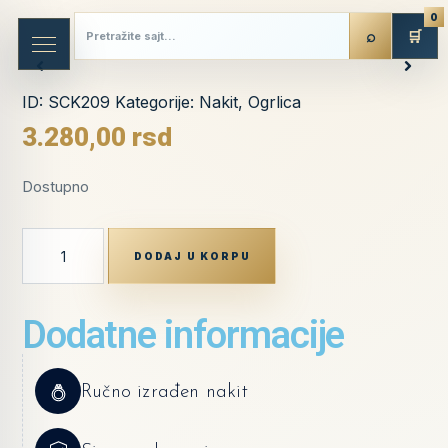
0
🛒
ID:
SCK209
Kategorije:
Nakit
,
Ogrlica
3.280,00
rsd
Dostupno
DODAJ U KORPU
Dodatne informacije
Ručno izrađen nakit