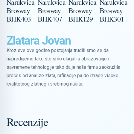
Narukvica
Narukvica
Narukvica
Narukvica
N
Brosway
Brosway
Brosway
Brosway
B
BHK403
BHK407
BHK129
BHK301
Zlatara Jovan
Kroz sve ove godine postojanja trudili smo se da
napredujemo tako što smo ulagali u obrazovanje i
savremene tehnologije tako da je naša firma zaokružila
proces od analize zlata, rafinacije pa do izrade visoko
kvalitetnog zlatnog i srebrnog nakita.
Recenzije