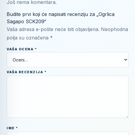
Još nema komentara.
Budite prvi koji će napisati recenziju za „Ogrlica
Sagapo SCK209“
Vaša adresa e-pošte neće biti objavljena.
Neophodna
polja su označena
*
VAŠA OCENA
*
VAŠA RECENZIJA
*
IME
*