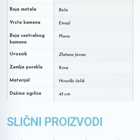
Boja metala
Bela
Vrsta kamena
Emajl
Boja centralnog
Plava
kamena
Uvoznik
Zlatara Jovan
Zemlja porekla
Kina
Materijal
Hirurški čelik
Dužina ogrlice
43 cm
SLIČNI PROIZVODI