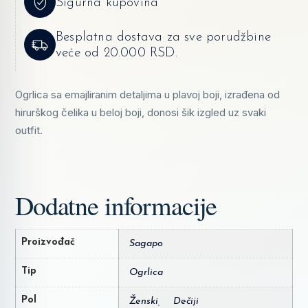
Sigurna kupovina
Besplatna dostava za sve porudžbine
veće od 20.000 RSD.
Ogrlica sa emajliranim detaljima u plavoj boji, izrađena od
hirurškog čelika u beloj boji, donosi šik izgled uz svaki
outfit.
Dodatne informacije
Proizvođač
Sagapo
Tip
Ogrlica
Pol
Ženski
,
Dečiji