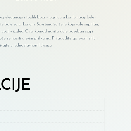
oj elegancije i toplih boja – ogrlica u kombinaciji bele i
te boje sa cirkonom. Savršena za žene koje vole suptilan,
i uočljiv izgled. Ovaj komad nakita daje poseban sjaj i
že se nositi u svim prilikama. Prilagodite ga svom stilu i
ivajte u jednostavnom luksuzu.
CIJE