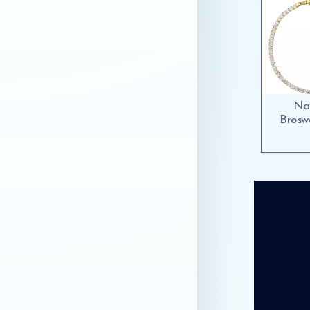
Na
Brosw