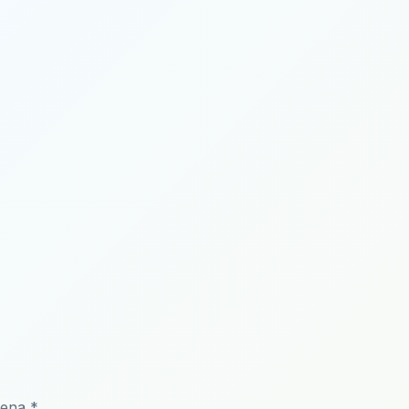
čena
*