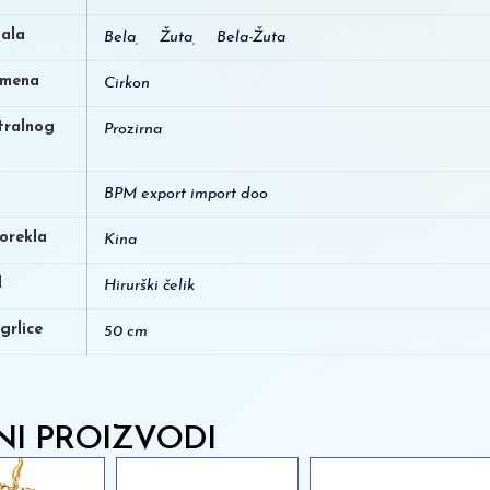
ala
Bela
,
Žuta
,
Bela-Žuta
amena
Cirkon
tralnog
Prozirna
BPM export import doo
orekla
Kina
l
Hirurški čelik
grlice
50 cm
NI PROIZVODI