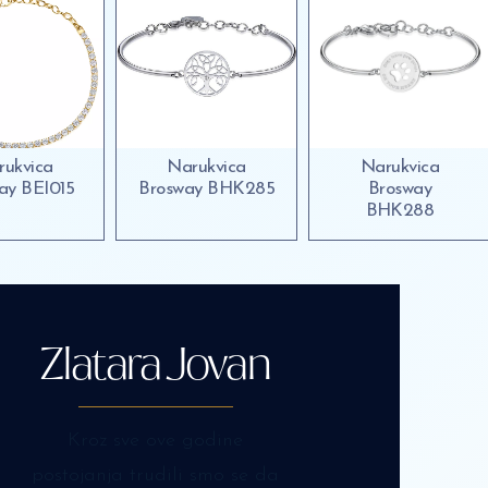
rukvica
Narukvica
Narukvica
ay BEI015
Brosway BHK285
Brosway
BHK288
Zlatara Jovan
Kroz sve ove godine
postojanja trudili smo se da