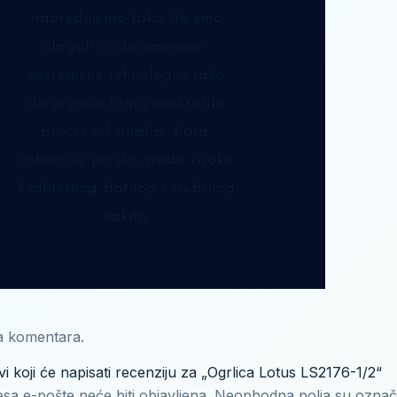
napredujemo tako što smo
ulagali u obrazovanje i
savremene tehnologije tako
da je naša firma zaokružila
proces od analize zlata,
rafinacije pa do izrade visoko
kvalitetnog zlatnog i srebrnog
nakita.
 komentara.
vi koji će napisati recenziju za „Ogrlica Lotus LS2176-1/2“
sa e-pošte neće biti objavljena.
Neophodna polja su ozna