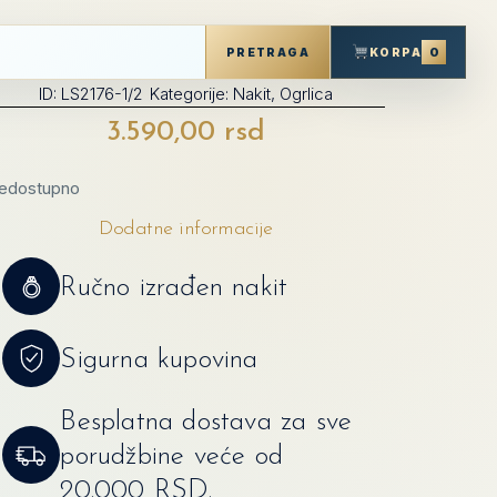
0
KORPA
PRETRAGA
ID:
LS2176-1/2
Kategorije:
Nakit
,
Ogrlica
3.590,00
rsd
edostupno
Dodatne informacije
Ručno izrađen nakit
Sigurna kupovina
Besplatna dostava za sve
porudžbine veće od
20.000 RSD.