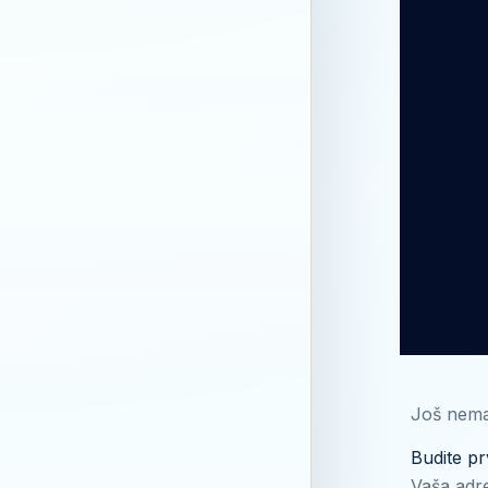
Još nema
Budite pr
Vaša adre