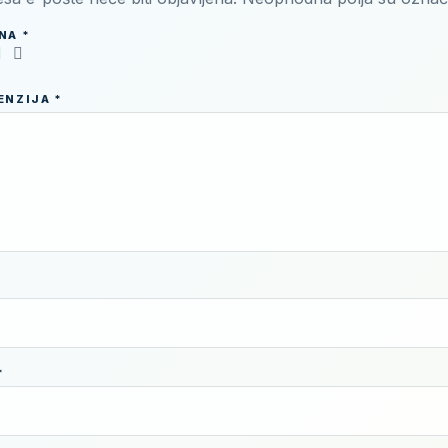
ENA
*
CENZIJA
*
*