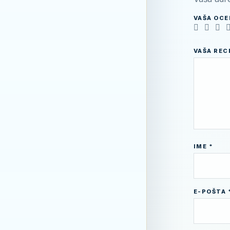
VAŠA OC
VAŠA RE
IME
*
E-POŠTA