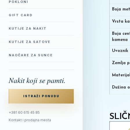
POKLONI
Boja met
GIFT CARD
Vrsta k
KUTIJE ZA NAKIT
Boja cen
kamena
KUTIJE ZA SATOVE
Uvoznik
NAOČARE ZA SUNCE
Zemlja p
Materija
Nakit koji se pamti.
Dužina o
ISTRAŽI PONUDU
+381 60 615 45 85
SLIČ
Kontakt i prodajna mesta