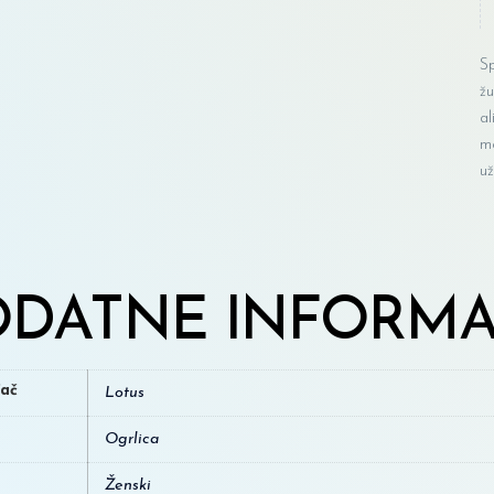
Sp
žu
al
mo
už
DATNE INFORMA
đač
Lotus
Ogrlica
Ženski