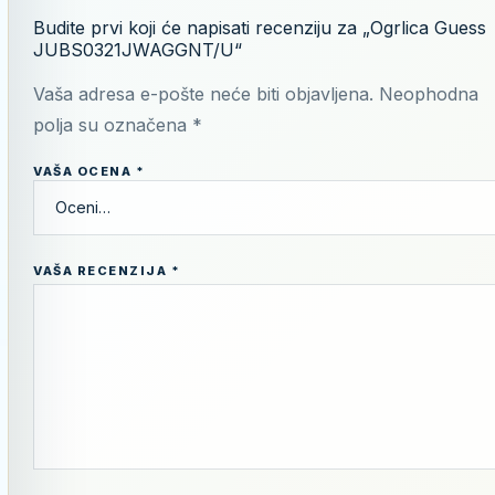
Budite prvi koji će napisati recenziju za „Ogrlica Guess
JUBS0321JWAGGNT/U“
Vaša adresa e-pošte neće biti objavljena.
Neophodna
polja su označena
*
VAŠA OCENA
*
VAŠA RECENZIJA
*