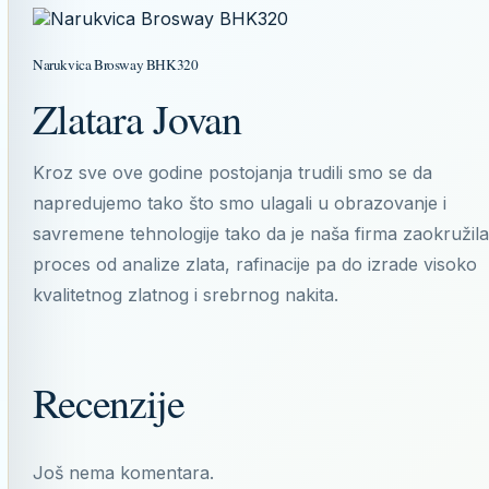
Narukvica Brosway BHK320
Zlatara Jovan
Kroz sve ove godine postojanja trudili smo se da
napredujemo tako što smo ulagali u obrazovanje i
savremene tehnologije tako da je naša firma zaokružila
proces od analize zlata, rafinacije pa do izrade visoko
kvalitetnog zlatnog i srebrnog nakita.
Recenzije
Još nema komentara.