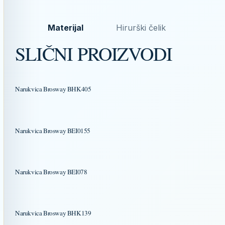
Materijal
Hirurški čelik
SLIČNI PROIZVODI
Narukvica Brosway BHK405
Narukvica Brosway BEI0155
Narukvica Brosway BEI078
Narukvica Brosway BHK139