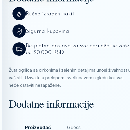
Ručno izrađen nakit
Sigurna kupovina
Besplatna dostava za sve porudžbine veće
od 20.000 RSD.
Žuta ogrlica sa cirkonima i zelenim detaljima unosi živahnost 
vaš stil. Uživajte u prelepom, svetlucavom izgledu koji vas
neće ostaviti nezapažene.
Dodatne informacije
Proizvođač
Guess