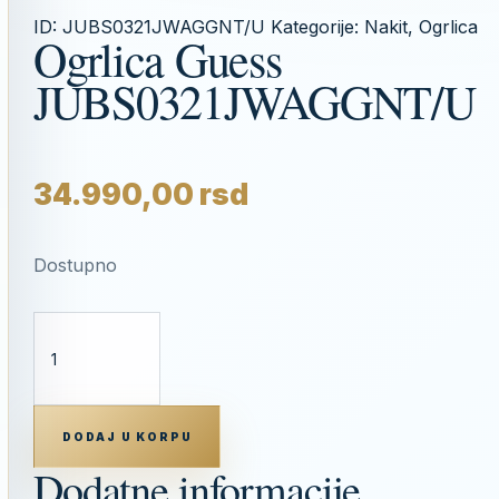
ID:
JUBS0321JWAGGNT/U
Kategorije:
Nakit
,
Ogrlica
Ogrlica Guess
JUBS0321JWAGGNT/U
34.990,00
rsd
Dostupno
OGRLICA
GUESS
JUBS0321JWAGGNT/U
KOLIČINA
DODAJ U KORPU
Dodatne informacije