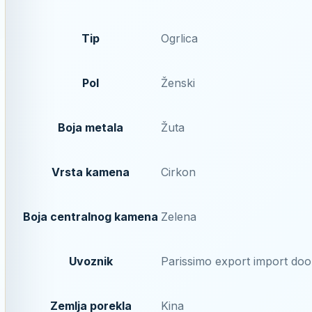
Tip
Ogrlica
Pol
Ženski
Boja metala
Žuta
Vrsta kamena
Cirkon
Boja centralnog kamena
Zelena
Uvoznik
Parissimo export import doo
Zemlja porekla
Kina