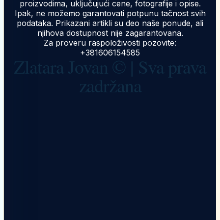
proizvodima, uključujući cene, fotografije i opise.
Ipak, ne možemo garantovati potpunu tačnost svih
podataka. Prikazani artikli su deo naše ponude, ali
njihova dostupnost nije zagarantovana.
Za proveru raspoloživosti pozovite:
+381606154585
Zlatara Jovan © | Sva prava
zadržana