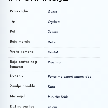
Proizvođač
Guess
Tip
Ogrlica
Pol
Ženski
Boja metala
Roze
Vrsta kamena
Kristal
Boja centralnog
Prozirna
kamena
Uvoznik
Parissimo export import doo
Zemlja porekla
Kina
Materijal
Hirurški čelik
Dužina ogrlice
48 cm