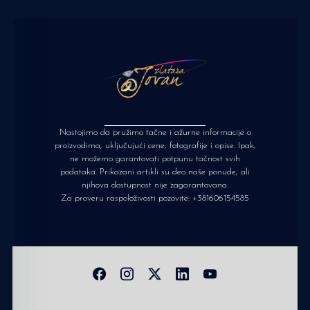
Nastojimo da pružimo tačne i ažurne informacije o
proizvodima, uključujući cene, fotografije i opise. Ipak,
ne možemo garantovati potpunu tačnost svih
podataka. Prikazani artikli su deo naše ponude, ali
njihova dostupnost nije zagarantovana.
Za proveru raspoloživosti pozovite:
+381606154585