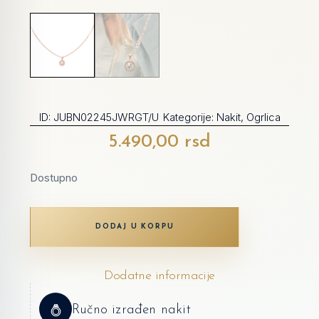
ID:
JUBN02245JWRGT/U
Kategorije:
Nakit
,
Ogrlica
5.490,00
rsd
Dostupno
DODAJ U KORPU
Dodatne informacije
Ručno izrađen nakit