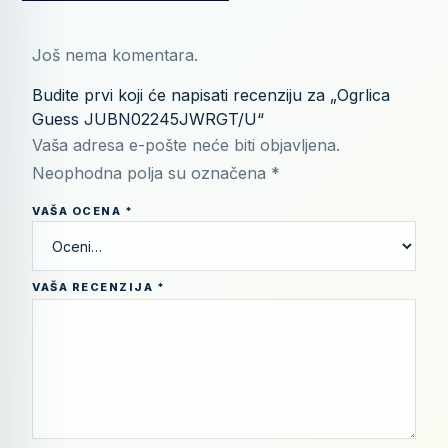
Još nema komentara.
Budite prvi koji će napisati recenziju za „Ogrlica
Guess JUBN02245JWRGT/U“
Vaša adresa e-pošte neće biti objavljena.
Neophodna polja su označena
*
VAŠA OCENA
*
VAŠA RECENZIJA
*