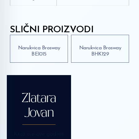
SLIČNI PROIZVODI
Narukvica Brosway
Narukvica Brosway
BEI015
BHK129
Zlatara
Jovan
Kroz sve ove godine