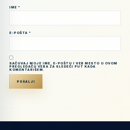
IME
*
E-POŠTA
*
SAČUVAJ MOJE IME, E-POŠTU I VEB MESTO U OVOM
PREGLEDAČU VEBA ZA SLEDEĆI PUT KADA
KOMENTARIŠEM.