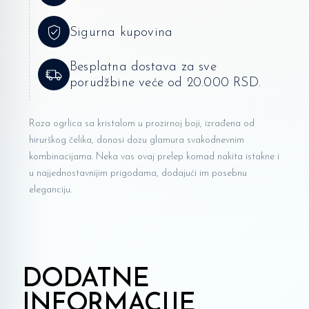
Sigurna kupovina
Besplatna dostava za sve
porudžbine veće od 20.000 RSD.
Roza ogrlica sa kristalom u prozirnoj boji, izrađena od
hirurškog čelika, donosi dozu glamura svakodnevnim
kombinacijama. Neka vas ovaj prelep komad nakita istakne i
u najjednostavnijim prigodama, dodajući im posebnu
eleganciju.
DODATNE
INFORMACIJE