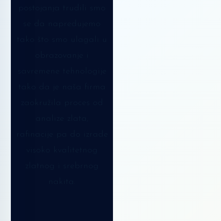
postojanja trudili smo
se da napredujemo
tako što smo ulagali u
obrazovanje i
savremene tehnologije
tako da je naša firma
zaokružila proces od
analize zlata,
rafinacije pa do izrade
visoko kvalitetnog
zlatnog i srebrnog
nakita.