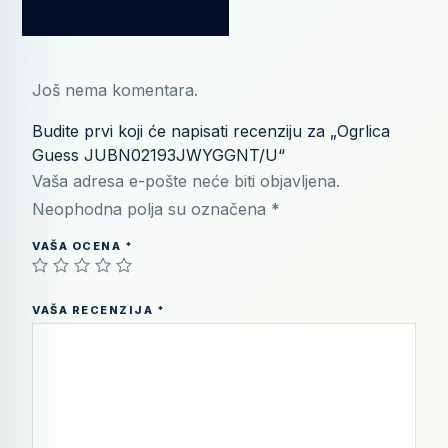
Još nema komentara.
Budite prvi koji će napisati recenziju za „Ogrlica
Guess JUBN02193JWYGGNT/U“
Vaša adresa e-pošte neće biti objavljena.
Neophodna polja su označena
*
VAŠA OCENA
*
VAŠA RECENZIJA
*