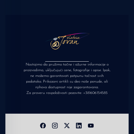
Nastojimo da pružimo tačne i ažurne informacije o
proizvodima, uključujući cene, fotografije i opise. Ipak,
ne možemo garantovati potpunu tačnost svih
podataka. Prikazani artikli su deo naše ponude, ali
njihova dostupnost nije zagarantovana.
Za proveru raspoloživosti pozovite:
+381606154585