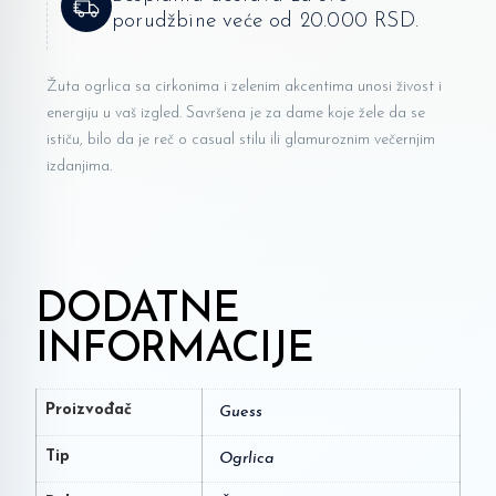
porudžbine veće od 20.000 RSD.
Žuta ogrlica sa cirkonima i zelenim akcentima unosi živost i
energiju u vaš izgled. Savršena je za dame koje žele da se
ističu, bilo da je reč o casual stilu ili glamuroznim večernjim
izdanjima.
DODATNE
INFORMACIJE
Proizvođač
Guess
Tip
Ogrlica