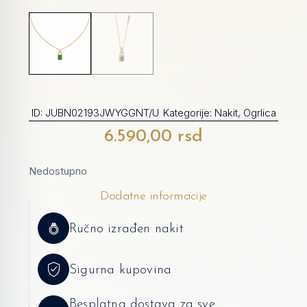
ID:
JUBN02193JWYGGNT/U
Kategorije:
Nakit
,
Ogrlica
6.590,00
rsd
Nedostupno
Dodatne informacije
Ručno izrađen nakit
Sigurna kupovina
Besplatna dostava za sve