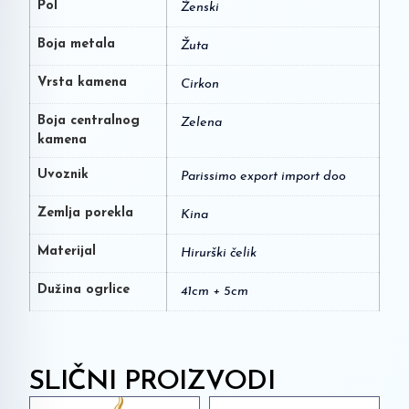
Pol
Ženski
Boja metala
Žuta
Vrsta kamena
Cirkon
Boja centralnog
Zelena
kamena
Uvoznik
Parissimo export import doo
Zemlja porekla
Kina
Materijal
Hirurški čelik
Dužina ogrlice
41cm + 5cm
SLIČNI PROIZVODI