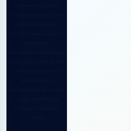
Kroz sve ove godine
postojanja trudili smo
se da napredujemo
tako što smo ulagali u
obrazovanje i
savremene tehnologije
tako da je naša firma
zaokružila proces od
analize zlata,
rafinacije pa do izrade
visoko kvalitetnog
zlatnog i srebrnog
nakita.