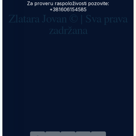
Za proveru raspoloživosti pozovite:
+381606154585
Zlatara Jovan © | Sva prava
zadržana