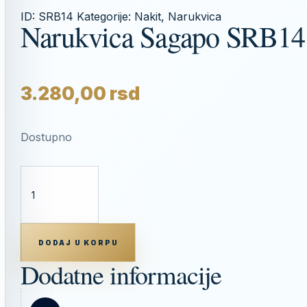
ID:
SRB14
Kategorije:
Nakit
,
Narukvica
Narukvica Sagapo SRB14
3.280,00
rsd
Dostupno
NARUKVICA
SAGAPO
SRB14
KOLIČINA
DODAJ U KORPU
Dodatne informacije