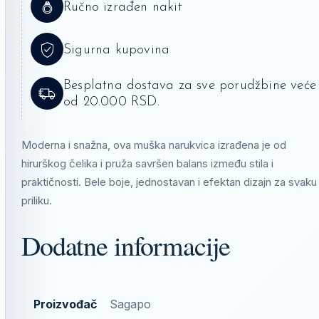
Ručno izrađen nakit
Sigurna kupovina
Besplatna dostava za sve porudžbine veće
od 20.000 RSD.
Moderna i snažna, ova muška narukvica izrađena je od
hirurškog čelika i pruža savršen balans između stila i
praktičnosti. Bele boje, jednostavan i efektan dizajn za svaku
priliku.
Dodatne informacije
Proizvođač
Sagapo