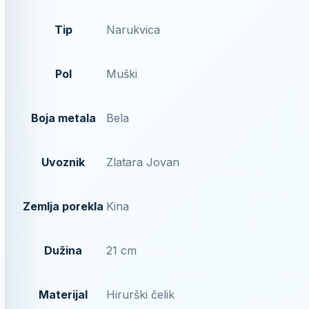
Tip
Narukvica
Pol
Muški
Boja metala
Bela
Uvoznik
Zlatara Jovan
Zemlja porekla
Kina
Dužina
21 cm
Materijal
Hirurški čelik