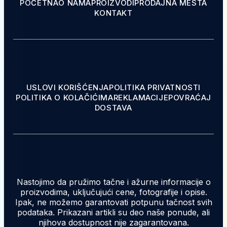
POČETNA
O NAMA
PROIZVODI
PRODAJNA MESTA
KONTAKT
USLOVI KORIŠĆENJA
POLITIKA PRIVATNOSTI
POLITIKA O KOLAČIĆIMA
REKLAMACIJE
POVRAĆAJ
DOSTAVA
Nastojimo da pružimo tačne i ažurne informacije o
proizvodima, uključujući cene, fotografije i opise.
Ipak, ne možemo garantovati potpunu tačnost svih
podataka. Prikazani artikli su deo naše ponude, ali
njihova dostupnost nije zagarantovana.