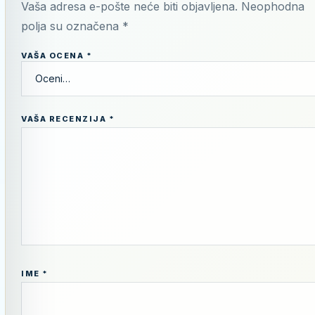
Vaša adresa e-pošte neće biti objavljena.
Neophodna
polja su označena
*
VAŠA OCENA
*
VAŠA RECENZIJA
*
IME
*