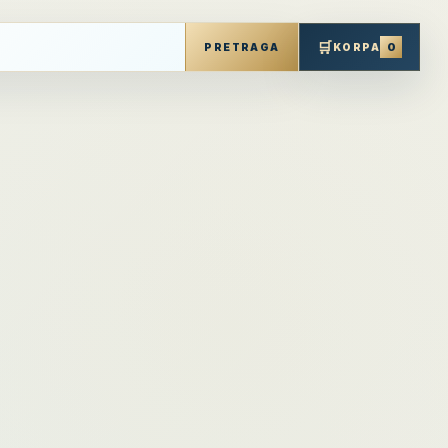
🛒
0
PRETRAGA
KORPA