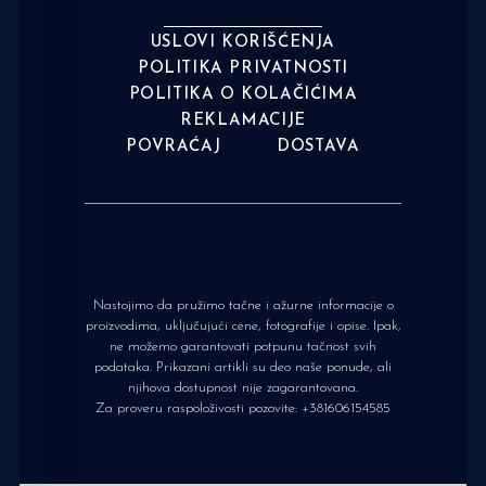
USLOVI KORIŠĆENJA
POLITIKA PRIVATNOSTI
POLITIKA O KOLAČIĆIMA
REKLAMACIJE
POVRAĆAJ
DOSTAVA
Nastojimo da pružimo tačne i ažurne informacije o
proizvodima, uključujući cene, fotografije i opise. Ipak,
ne možemo garantovati potpunu tačnost svih
podataka. Prikazani artikli su deo naše ponude, ali
njihova dostupnost nije zagarantovana.
Za proveru raspoloživosti pozovite:
+381606154585