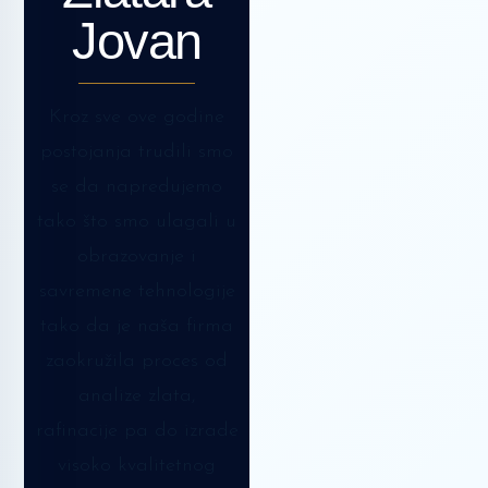
Jovan
Kroz sve ove godine
postojanja trudili smo
se da napredujemo
tako što smo ulagali u
obrazovanje i
savremene tehnologije
tako da je naša firma
zaokružila proces od
analize zlata,
rafinacije pa do izrade
visoko kvalitetnog