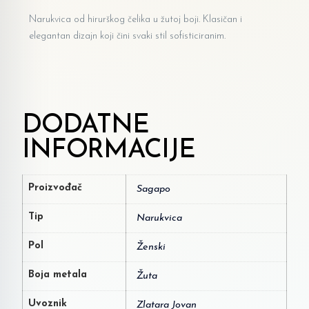
Narukvica od hirurškog čelika u žutoj boji. Klasičan i
elegantan dizajn koji čini svaki stil sofisticiranim.
DODATNE
INFORMACIJE
Proizvođač
Sagapo
Tip
Narukvica
Pol
Ženski
Boja metala
Žuta
Uvoznik
Zlatara Jovan