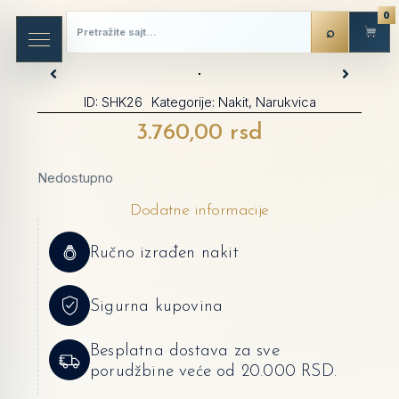
0
ID:
SHK26
Kategorije:
Nakit
,
Narukvica
3.760,00
rsd
Nedostupno
Dodatne informacije
Ručno izrađen nakit
Sigurna kupovina
Besplatna dostava za sve
porudžbine veće od 20.000 RSD.