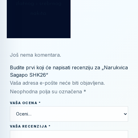
zlatnog i srebrnog
nakita.
Još nema komentara.
Budite prvi koji će napisati recenziju za „Narukvica
Sagapo SHK26“
Vaša adresa e-pošte neće biti objavljena.
Neophodna polja su označena
*
VAŠA OCENA
*
VAŠA RECENZIJA
*