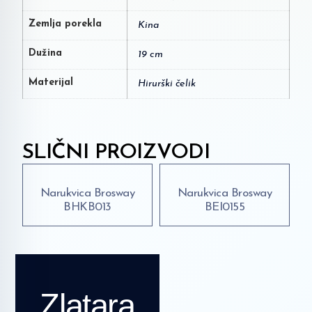
Zemlja porekla
Kina
Dužina
19 cm
Materijal
Hirurški čelik
SLIČNI PROIZVODI
Narukvica Brosway
Narukvica Brosway
BHKB013
BEI0155
Zlatara