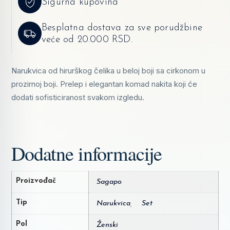
Sigurna kupovina
Besplatna dostava za sve porudžbine
veće od 20.000 RSD.
Narukvica od hirurškog čelika u beloj boji sa cirkonom u
prozirnoj boji. Prelep i elegantan komad nakita koji će
dodati sofisticiranost svakom izgledu.
Dodatne informacije
Proizvođač
Sagapo
Tip
Narukvica
,
Set
Pol
Ženski