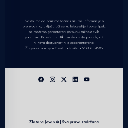
Nastojimo da pružimo tačne i ažurne informacije o
proizvodima, uključujući cene, fotografije i opise. Ipak,
ne možemo garantovati potpunu tačnost svih
podataka. Prikazani artikli su deo naše ponude, ali
njihova dostupnost nije zagarantovana.
Za proveru raspoloživosti pozovite:
+381606154585
Zlatara Jovan © | Sva prava zadržana