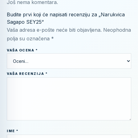
Još nema komentara.
Budite prvi koji će napisati recenziju za „Narukvica
Sagapo SEY25“
Vaša adresa e-pošte neće biti objavljena.
Neophodna
polja su označena
*
VAŠA OCENA
*
VAŠA RECENZIJA
*
IME
*