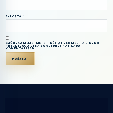
E-POŠTA
*
SAČUVAJ MOJE IME, E-POŠTU I VEB MESTO U OVOM
PREGLEDAČU VEBA ZA SLEDEĆI PUT KADA
KOMENTARIŠEM.