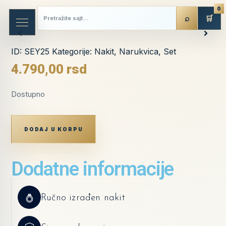
0
🛒
ID:
SEY25
Kategorije:
Nakit
,
Narukvica
,
Set
4.790,00
rsd
Dostupno
DODAJ U KORPU
Dodatne informacije
Ručno izrađen nakit