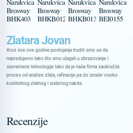
Narukvica
Narukvica
Narukvica
Narukvica
N
Brosway
Brosway
Brosway
Brosway
B
BHK403
BHKB012
BHKB013
BEI0155
Zlatara Jovan
Kroz sve ove godine postojanja trudili smo se da
napredujemo tako što smo ulagali u obrazovanje i
savremene tehnologije tako da je naša firma zaokružila
proces od analize zlata, rafinacije pa do izrade visoko
kvalitetnog zlatnog i srebrnog nakita.
Recenzije