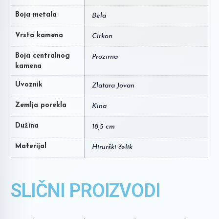
Boja metala
Bela
Vrsta kamena
Cirkon
Boja centralnog
Prozirna
kamena
Uvoznik
Zlatara Jovan
Zemlja porekla
Kina
Dužina
18,5 cm
Materijal
Hirurški čelik
SLIČNI PROIZVODI