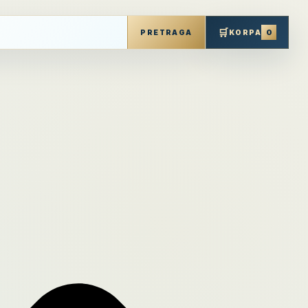
🛒
0
PRETRAGA
KORPA