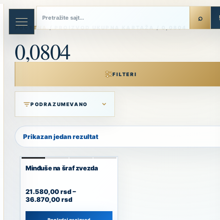
Skip
to
content
POČETNA
/ PROIZVOD UKUPNA KARTAŽA / 0,0804
0,0804
FILTERI
Prikazan jedan rezultat
Minđuše na šraf zvezda
21.580,00
rsd
–
36.870,00
rsd
Pogledaj proizvod