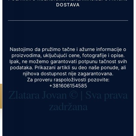
DOSTAVA
Nastojimo da pružimo tačne i ažurne informacije o
proizvodima, uključujući cene, fotografije i opise.
Ipak, ne možemo garantovati potpunu tačnost svih
podataka. Prikazani artikli su deo naše ponude, ali
njihova dostupnost nije zagarantovana.
Za proveru raspoloživosti pozovite:
+381606154585
Zlatara Jovan © | Sva prava
zadržana