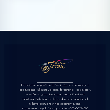
Nastojimo da pružimo tačne i ažurne informacije o
proizvodima, uključujući cene, fotografije i opise. Ipak,
ne možemo garantovati potpunu tačnost svih
podataka. Prikazani artikli su deo naše ponude, ali
njihova dostupnost nije zagarantovana.
Za proveru raspoloživosti pozovite:
+381606154585