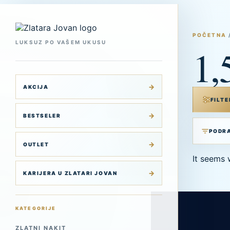
Skip
to
content
POČETNA
LUKSUZ PO VAŠEM UKUSU
1,
AKCIJA
FILTE
BESTSELER
OUTLET
It seems 
KARIJERA U ZLATARI JOVAN
KATEGORIJE
ZLATNI NAKIT