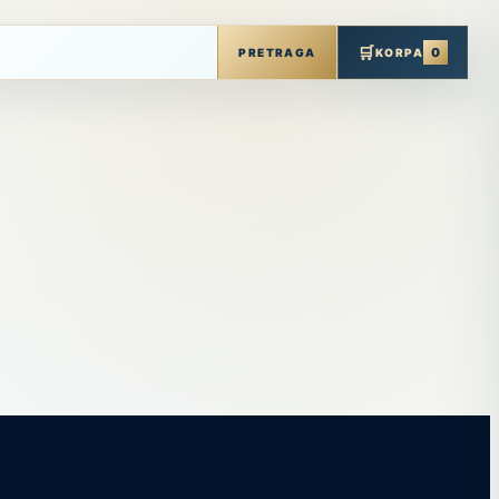
🛒
0
PRETRAGA
KORPA