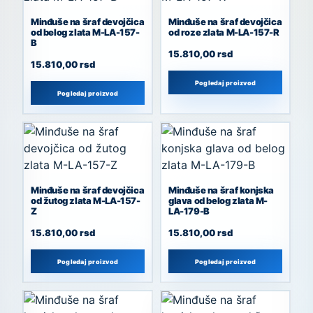
Minđuše na šraf devojčica
Minđuše na šraf devojčica
od belog zlata M-LA-157-
od roze zlata M-LA-157-R
B
15.810,00
rsd
15.810,00
rsd
Pogledaj proizvod
Pogledaj proizvod
Minđuše na šraf devojčica
Minđuše na šraf konjska
od žutog zlata M-LA-157-
glava od belog zlata M-
Z
LA-179-B
15.810,00
rsd
15.810,00
rsd
Pogledaj proizvod
Pogledaj proizvod