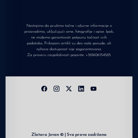
Nastojimo da pružimo tačne i ažurne informacije o
proizvodima, uključujući cene, fotografije i opise. Ipak,
ne možemo garantovati potpunu tačnost svih
podataka. Prikazani artikli su deo naše ponude, ali
njihova dostupnost nije zagarantovana.
Za proveru raspoloživosti pozovite:
+381606154585
Zlatara Jovan © | Sva prava zadržana