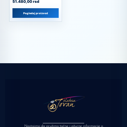
51.480,00
rsd
Pogledaj proizvod
Nastojimo da pružimo tačne i ažurne informacije o