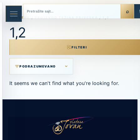
Skip
to
content
POČETNA
/ PROIZVOD TEŽINA PRIVESKA / 1,2
1,2
FILTERI
It seems we can't find what you're looking for.