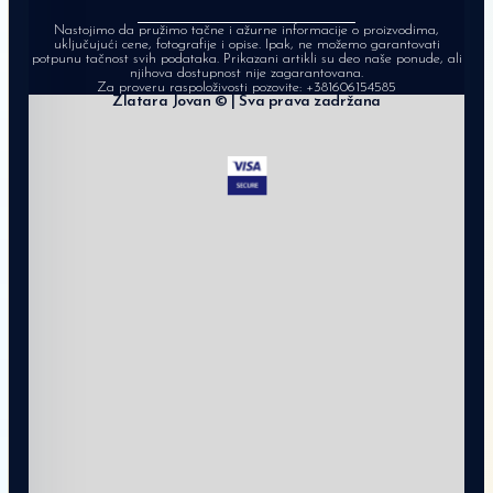
Nastojimo da pružimo tačne i ažurne informacije o proizvodima,
uključujući cene, fotografije i opise. Ipak, ne možemo garantovati
potpunu tačnost svih podataka. Prikazani artikli su deo naše ponude, ali
njihova dostupnost nije zagarantovana.
Za proveru raspoloživosti pozovite:
+381606154585
Zlatara Jovan © | Sva prava zadržana