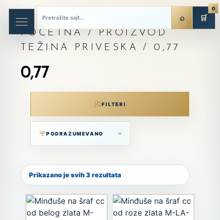
0
🛒
POČETNA
/ PROIZVOD
TEŽINA PRIVESKA / 0,77
0,77
FILTERI
Prikazano je svih 3 rezultata