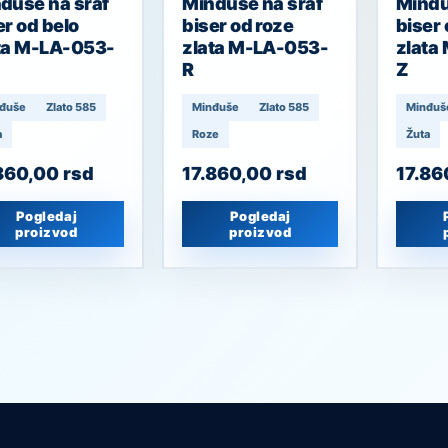
đuše na šraf
Minđuše na šraf
Minđu
er od belo
biser od roze
biser
ta M-LA-053-
zlata M-LA-053-
zlata
R
Z
đuše
Zlato 585
Minđuše
Zlato 585
Minđuš
a
Roze
Žuta
860,00
rsd
17.860,00
rsd
17.8
Pogledaj
Pogledaj
proizvod
proizvod