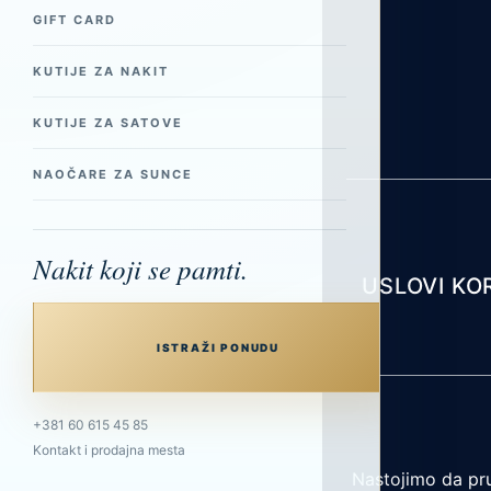
GIFT CARD
KUTIJE ZA NAKIT
KUTIJE ZA SATOVE
NAOČARE ZA SUNCE
Nakit koji se pamti.
USLOVI KO
ISTRAŽI PONUDU
+381 60 615 45 85
Kontakt i prodajna mesta
Nastojimo da pru