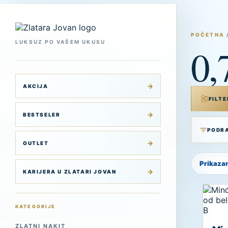
Skip
to
content
POČETNA
LUKSUZ PO VAŠEM UKUSU
0,
AKCIJA
FILTE
BESTSELER
OUTLET
Prikazan
KARIJERA U ZLATARI JOVAN
KATEGORIJE
ZLATNI NAKIT