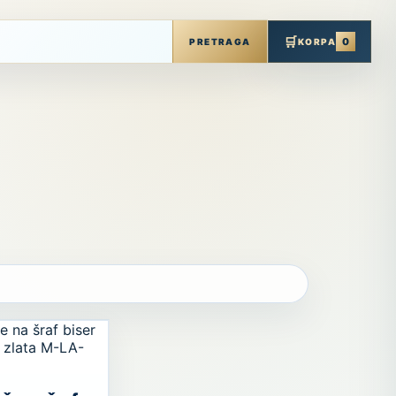
🛒
0
PRETRAGA
KORPA