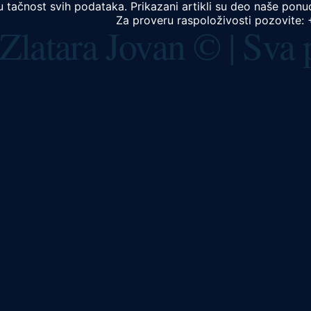
 tačnost svih podataka. Prikazani artikli su deo naše ponud
Za proveru raspoloživosti pozovite:
Zlatara Jovan © | Sva