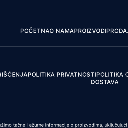
POČETNA
O NAMA
PROIZVODI
PRODA
RIŠĆENJA
POLITIKA PRIVATNOSTI
POLITIKA 
DOSTAVA
žimo tačne i ažurne informacije o proizvodima, uključujući 