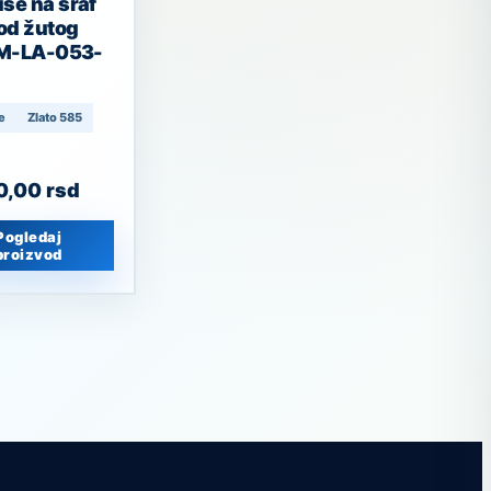
še na šraf
 od žutog
 M-LA-053-
e
Zlato 585
60,00
rsd
Pogledaj
proizvod