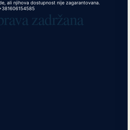
e, ali njihova dostupnost nije zagarantovana.
+381606154585
 prava zadržana