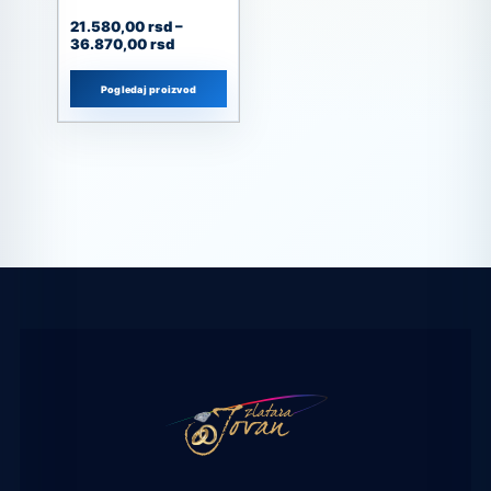
21.580,00
rsd
–
36.870,00
rsd
Pogledaj proizvod