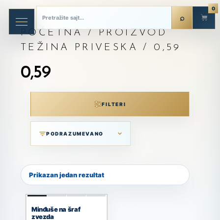
0
POČETNA
/ PROIZVOD
TEŽINA PRIVESKA / 0,59
0,59
FILTERI
Prikazan jedan rezultat
Minđuše na šraf
zvezda