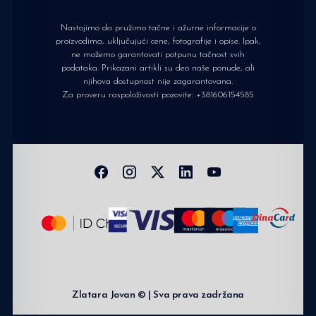
Nastojimo da pružimo tačne i ažurne informacije o
proizvodima, uključujući cene, fotografije i opise. Ipak,
ne možemo garantovati potpunu tačnost svih
podataka. Prikazani artikli su deo naše ponude, ali
njihova dostupnost nije zagarantovana.
Za proveru raspoloživosti pozovite:
+381606154585
Zlatara Jovan © | Sva prava zadržana