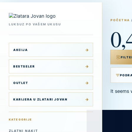
Skip
to
content
POČETNA
LUKSUZ PO VAŠEM UKUSU
0,
AKCIJA
FILTE
BESTSELER
OUTLET
It seems 
KARIJERA U ZLATARI JOVAN
KATEGORIJE
ZLATNI NAKIT