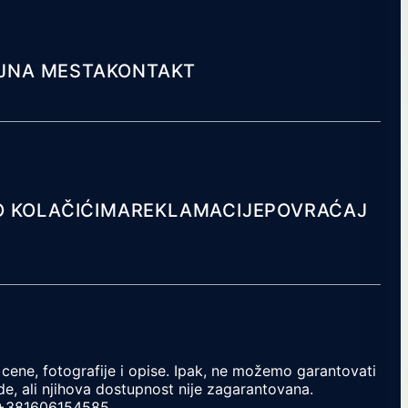
JNA MESTA
KONTAKT
O KOLAČIĆIMA
REKLAMACIJE
POVRAĆAJ
cene, fotografije i opise. Ipak, ne možemo garantovati
e, ali njihova dostupnost nije zagarantovana.
+381606154585