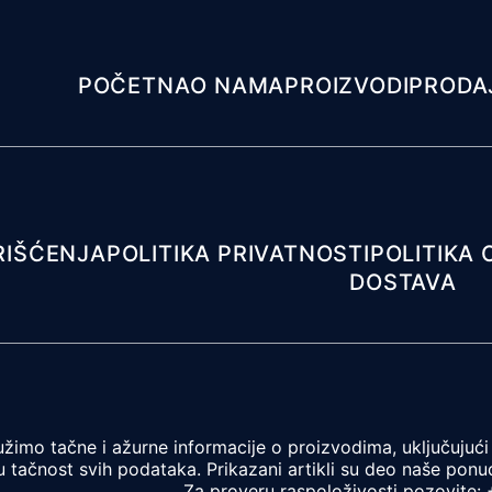
POČETNA
O NAMA
PROIZVODI
PRODA
RIŠĆENJA
POLITIKA PRIVATNOSTI
POLITIKA 
DOSTAVA
žimo tačne i ažurne informacije o proizvodima, uključujući 
 tačnost svih podataka. Prikazani artikli su deo naše ponud
Za proveru raspoloživosti pozovite: