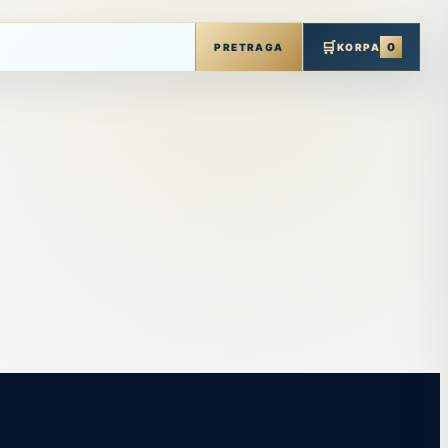
🛒
0
PRETRAGA
KORPA