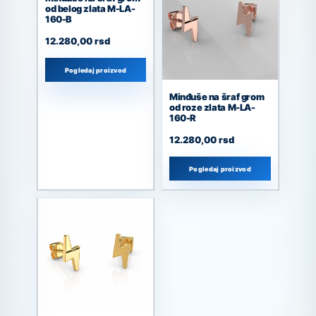
od belog zlata M-LA-
160-B
12.280,00
rsd
Pogledaj proizvod
Minđuše na šraf grom
od roze zlata M-LA-
160-R
12.280,00
rsd
Pogledaj proizvod