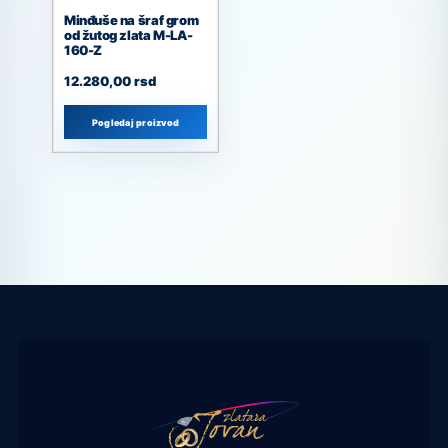
Minđuše na šraf grom
od žutog zlata M-LA-
160-Z
12.280,00
rsd
Pogledaj proizvod