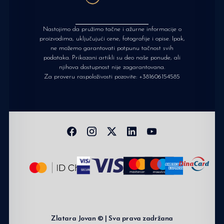
Nastojimo da pružimo tačne i ažurne informacije o
proizvodima, uključujući cene, fotografije i opise. Ipak,
ne možemo garantovati potpunu tačnost svih
podataka. Prikazani artikli su deo naše ponude, ali
njihova dostupnost nije zagarantovana.
Za proveru raspoloživosti pozovite:
+381606154585
Zlatara Jovan © | Sva prava zadržana