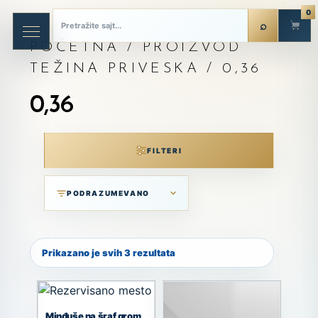
0
POČETNA
/ PROIZVOD
TEŽINA PRIVESKA / 0,36
0,36
FILTERI
Prikazano je svih 3 rezultata
Minđuše na šraf grom