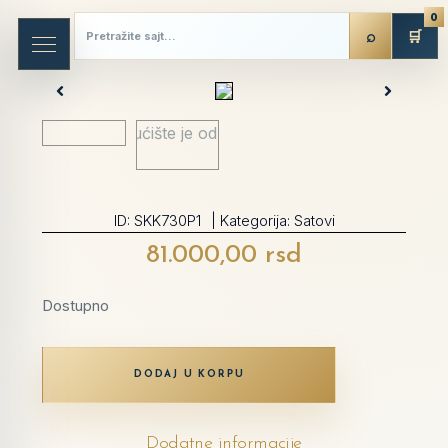
0
🛒
ID:
SKK730P1
| Kategorija:
Satovi
81.000,00
rsd
Dostupno
DODAJ U KORPU
Dodatne informacije