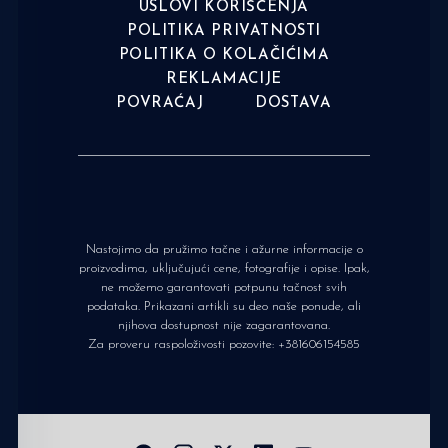
USLOVI KORIŠĆENJA
POLITIKA PRIVATNOSTI
POLITIKA O KOLAČIĆIMA
REKLAMACIJE
POVRAĆAJ
DOSTAVA
Nastojimo da pružimo tačne i ažurne informacije o
proizvodima, uključujući cene, fotografije i opise. Ipak,
ne možemo garantovati potpunu tačnost svih
podataka. Prikazani artikli su deo naše ponude, ali
njihova dostupnost nije zagarantovana.
Za proveru raspoloživosti pozovite:
+381606154585