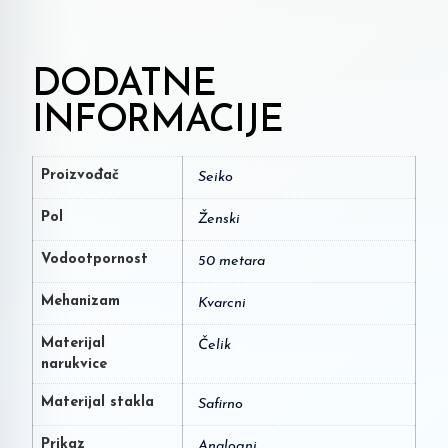
DODATNE
INFORMACIJE
Proizvođač
Seiko
Pol
Ženski
Vodootpornost
50 metara
Mehanizam
Kvarcni
Materijal
Čelik
narukvice
Materijal stakla
Safirno
Prikaz
Analogni