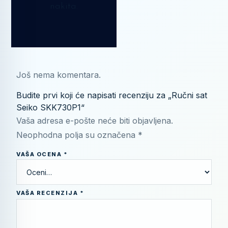
nakita.
Još nema komentara.
Budite prvi koji će napisati recenziju za „Ručni sat
Seiko SKK730P1“
Vaša adresa e-pošte neće biti objavljena.
Neophodna polja su označena
*
VAŠA OCENA
*
VAŠA RECENZIJA
*