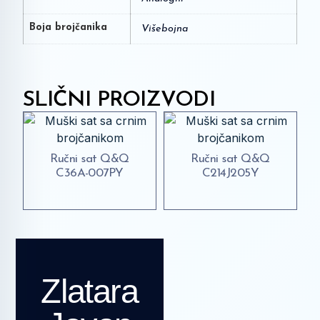
Boja brojčanika
Višebojna
SLIČNI PROIZVODI
Ručni sat Q&Q
Ručni sat Q&Q
C36A-007PY
C214J205Y
Zlatara