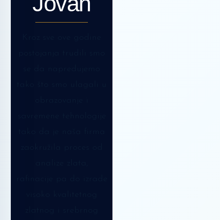
Jovan
Kroz sve ove godine
postojanja trudili smo
se da napredujemo
tako što smo ulagali u
obrazovanje i
savremene tehnologije
tako da je naša firma
zaokružila proces od
analize zlata,
rafinacije pa do izrade
visoko kvalitetnog
zlatnog i srebrnog