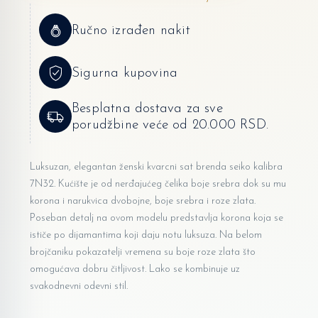
Ručno izrađen nakit
Sigurna kupovina
Besplatna dostava za sve
porudžbine veće od 20.000 RSD.
Luksuzan, elegantan ženski kvarcni sat brenda seiko kalibra
7N32. Kućište je od nerđajućeg čelika boje srebra dok su mu
korona i narukvica dvobojne, boje srebra i roze zlata.
Poseban detalj na ovom modelu predstavlja korona koja se
ističe po dijamantima koji daju notu luksuza. Na belom
brojčaniku pokazatelji vremena su boje roze zlata što
omogućava dobru čitljivost. Lako se kombinuje uz
svakodnevni odevni stil.