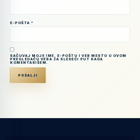
E-POŠTA
*
SAČUVAJ MOJE IME, E-POŠTU I VEB MESTO U OVOM
PREGLEDAČU VEBA ZA SLEDEĆI PUT KADA
KOMENTARIŠEM.