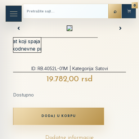
0
ID:
RB.4052L-01M
| Kategorija:
Satovi
19.782,00
rsd
Dostupno
DODAJ U KORPU
Dodatne informacije