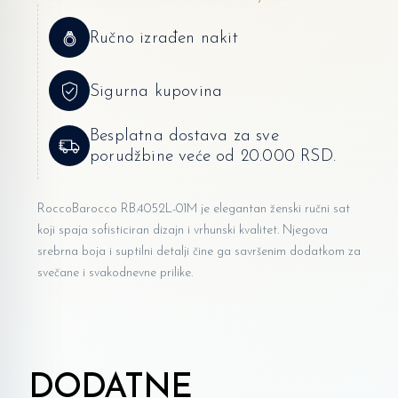
Ručno izrađen nakit
Sigurna kupovina
Besplatna dostava za sve
porudžbine veće od 20.000 RSD.
RoccoBarocco RB.4052L-01M je elegantan ženski ručni sat
koji spaja sofisticiran dizajn i vrhunski kvalitet. Njegova
srebrna boja i suptilni detalji čine ga savršenim dodatkom za
svečane i svakodnevne prilike.
DODATNE