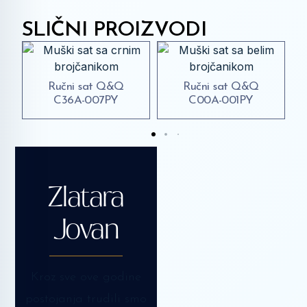
SLIČNI PROIZVODI
Q
Ručni sat Q&Q
Ručni sat Daniel
C00A-001PY
Klein DK.1.13422-5
Zlatara
Jovan
Kroz sve ove godine
postojanja trudili smo