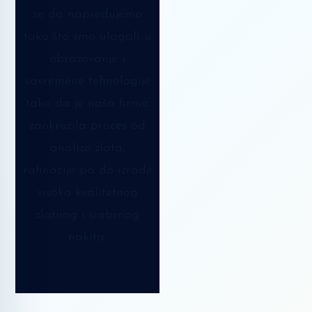
se da napredujemo
tako što smo ulagali u
obrazovanje i
savremene tehnologije
tako da je naša firma
zaokružila proces od
analize zlata,
rafinacije pa do izrade
visoko kvalitetnog
zlatnog i srebrnog
nakita.