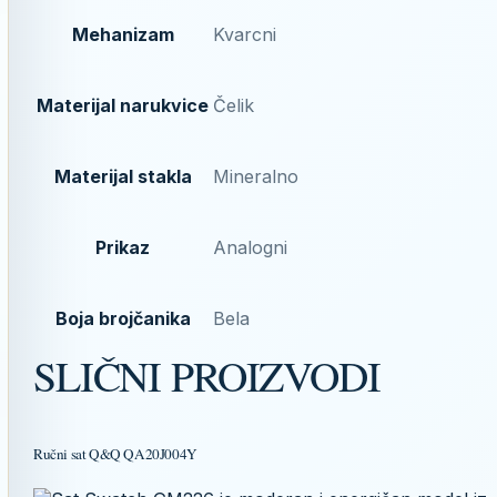
Mehanizam
Kvarcni
Materijal narukvice
Čelik
Materijal stakla
Mineralno
Prikaz
Analogni
Boja brojčanika
Bela
SLIČNI PROIZVODI
Ručni sat Q&Q QA20J004Y