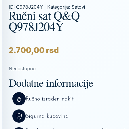
ID:
Q978J204Y
| Kategorija:
Satovi
Ručni sat Q&Q
Q978J204Y
2.700,00
rsd
Nedostupno
Dodatne informacije
Ručno izrađen nakit
Sigurna kupovina