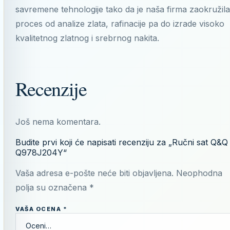
savremene tehnologije tako da je naša firma zaokružila
proces od analize zlata, rafinacije pa do izrade visoko
kvalitetnog zlatnog i srebrnog nakita.
Recenzije
Još nema komentara.
Budite prvi koji će napisati recenziju za „Ručni sat Q&Q
Q978J204Y“
Vaša adresa e-pošte neće biti objavljena.
Neophodna
polja su označena
*
VAŠA OCENA
*