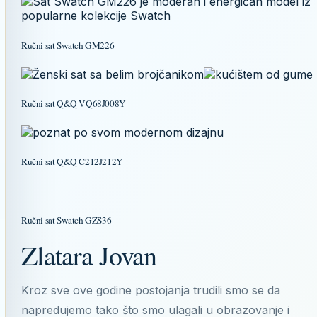
Ručni sat Swatch GM226
Ručni sat Q&Q VQ68J008Y
Ručni sat Q&Q C212J212Y
Ručni sat Swatch GZS36
Zlatara Jovan
Kroz sve ove godine postojanja trudili smo se da
napredujemo tako što smo ulagali u obrazovanje i