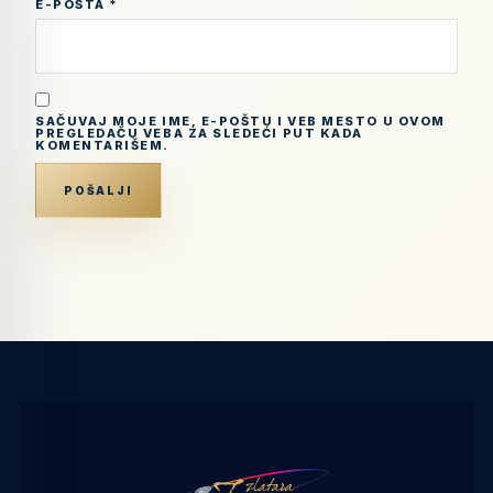
E-POŠTA
*
SAČUVAJ MOJE IME, E-POŠTU I VEB MESTO U OVOM
PREGLEDAČU VEBA ZA SLEDEĆI PUT KADA
KOMENTARIŠEM.