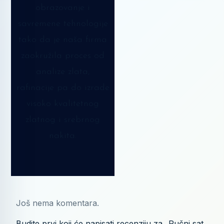
obrazovanje i
savremene tehnologije
tako da je naša firma
zaokružila proces od
analize zlata,
rafinacije pa do izrade
visoko kvalitetnog
zlatnog i srebrnog
nakita.
Još nema komentara.
Budite prvi koji će napisati recenziju za „Ručni sat