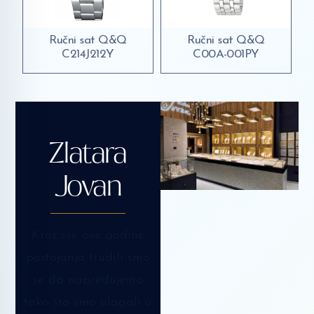
Ručni sat Q&Q
Ručni sat Q&Q
C214J212Y
C00A-001PY
Zlatara
Jovan
Kroz sve ove godine
postojanja trudili smo
se da napredujemo
tako što smo ulagali u