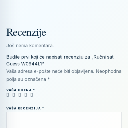
Recenzije
Još nema komentara.
Budite prvi koji će napisati recenziju za „Ručni sat
Guess W0944L1“
Vaša adresa e-pošte neće biti objavljena.
Neophodna
polja su označena
*
VAŠA OCENA
*
VAŠA RECENZIJA
*