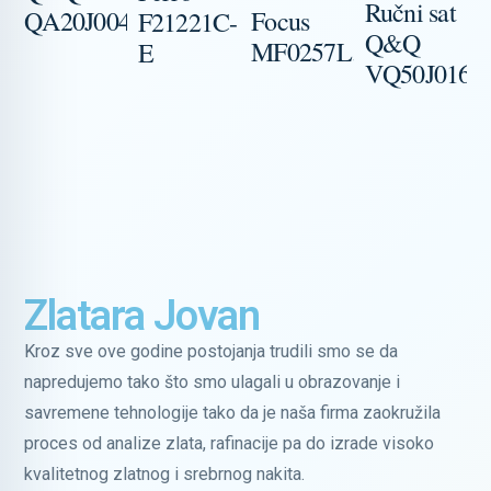
Ručni sat
QA20J004Y
Focus
F21221C-
Q&Q
MF0257L.02
E
VQ50J016Y
R
Zlatara Jovan
Kroz sve ove godine postojanja trudili smo se da
napredujemo tako što smo ulagali u obrazovanje i
savremene tehnologije tako da je naša firma zaokružila
proces od analize zlata, rafinacije pa do izrade visoko
kvalitetnog zlatnog i srebrnog nakita.