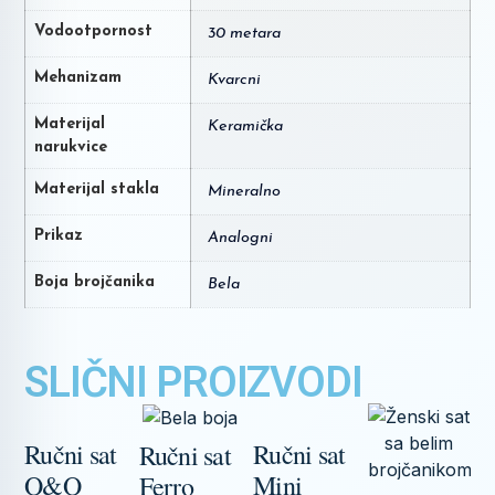
Vodootpornost
30 metara
Mehanizam
Kvarcni
Materijal
Keramička
narukvice
Materijal stakla
Mineralno
Prikaz
Analogni
Boja brojčanika
Bela
SLIČNI PROIZVODI
Ručni sat
Ručni sat
Ručni sat
Q&Q
Mini
Ferro