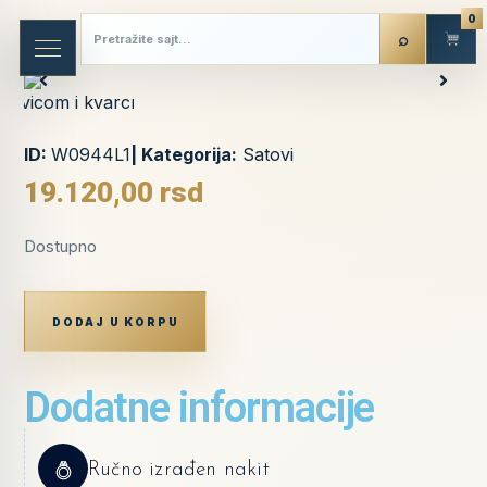
0
ID:
W0944L1
| Kategorija:
Satovi
19.120,00
rsd
Dostupno
DODAJ U KORPU
Dodatne informacije
Ručno izrađen nakit