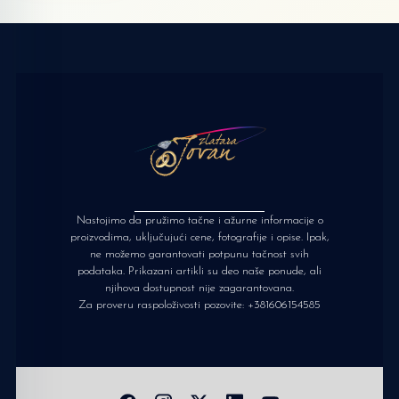
Nastojimo da pružimo tačne i ažurne informacije o
proizvodima, uključujući cene, fotografije i opise. Ipak,
ne možemo garantovati potpunu tačnost svih
podataka. Prikazani artikli su deo naše ponude, ali
njihova dostupnost nije zagarantovana.
Za proveru raspoloživosti pozovite:
+381606154585