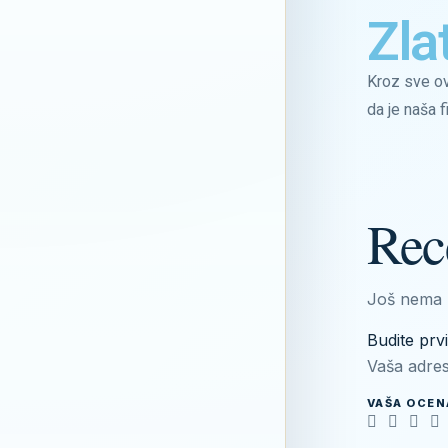
Zla
Kroz sve ov
da je naša f
Rec
Još nema 
Budite prv
Vaša adres
VAŠA OCE