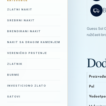
KATEGORIJE
B
ZLATNI NAKIT
SREBRNI NAKIT
Guess Sol GV
BRENDIRANI NAKIT
ružičasti br
NAKIT SA DRAGIM KAMENJEM
VERENIČKO PRSTENJE
Dod
ZLATNIK
BURME
Proizvođa
INVESTICIONO ZLATO
Pol
Vodootpo
SATOVI