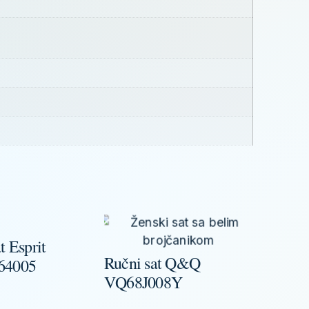
t Esprit
Ručni sat Q&Q
Ručni 
64005
VQ68J008Y
QZ01J