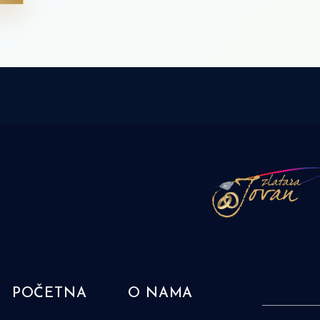
POČETNA
O NAMA