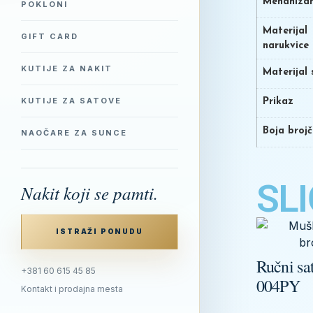
Mehaniza
POKLONI
Materijal
GIFT CARD
narukvice
KUTIJE ZA NAKIT
Materijal 
KUTIJE ZA SATOVE
Prikaz
Boja broj
NAOČARE ZA SUNCE
SLI
Nakit koji se pamti.
ISTRAŽI PONUDU
Ručni s
+381 60 615 45 85
004PY
Kontakt i prodajna mesta