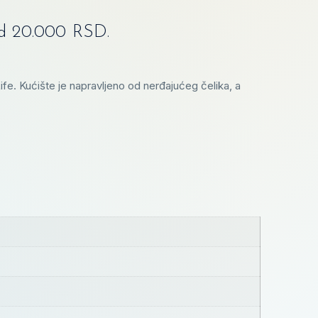
od 20.000 RSD.
e. Kućište je napravljeno od nerđajućeg čelika, a