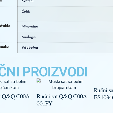
m
Kvarcni
Čelik
stakla
Mineralno
Analogni
čanika
Višebojna
ČNI PROIZVODI
Ručni sa
at Q&Q C00A-
Ručni sat Q&Q C00A-
ES1034
001PY