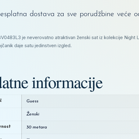
esplatna dostava za sve porudžbine veće 
0483L3 je neverovatno atraktivan ženski sat iz kolekcije Night Lif
ojčanik daje satu jedinstven izgled.
atne informacije
č
Guess
Ženski
rnost
30 metara