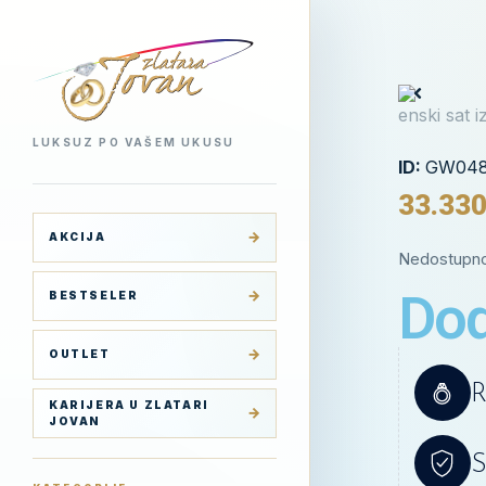
LUKSUZ PO VAŠEM UKUSU
ID:
GW048
33.33
AKCIJA
Nedostupn
Dod
BESTSELER
OUTLET
R
KARIJERA U ZLATARI
JOVAN
S