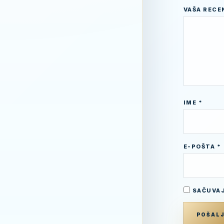
VAŠA RECE
IME
*
E-POŠTA
*
SAČUVAJ