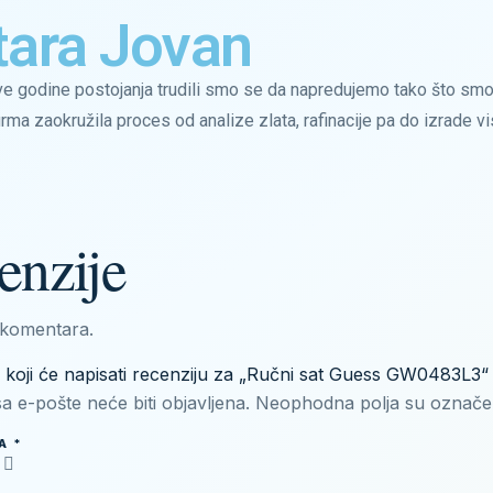
tara Jovan
e godine postojanja trudili smo se da napredujemo tako što smo 
irma zaokružila proces od analize zlata, rafinacije pa do izrade v
enzije
komentara.
i koji će napisati recenziju za „Ručni sat Guess GW0483L3“
a e-pošte neće biti objavljena.
Neophodna polja su označ
NA
*