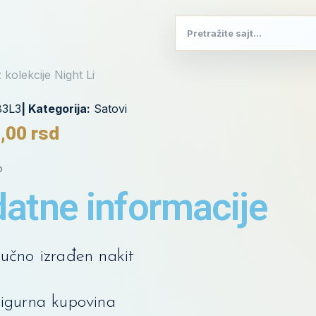
3L3
| Kategorija:
Satovi
0,00
rsd
o
atne informacije
učno izrađen nakit
igurna kupovina