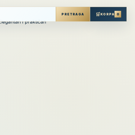
🛒
0
PRETRAGA
KORPA