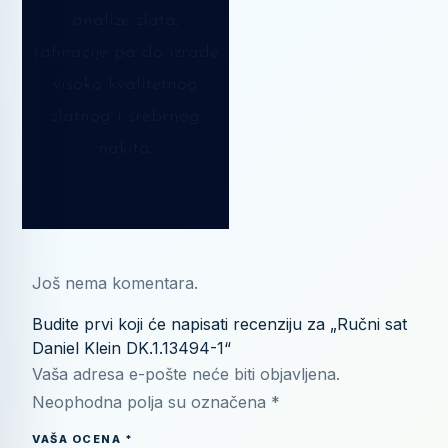
analize zlata,
rafinacije pa do izrade
visoko kvalitetnog
zlatnog i srebrnog
nakita.
Još nema komentara.
Budite prvi koji će napisati recenziju za „Ručni sat
Daniel Klein DK.1.13494-1“
Vaša adresa e-pošte neće biti objavljena.
Neophodna polja su označena
*
VAŠA OCENA
*