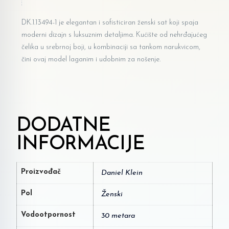
DK.1.13494-1 je elegantan i sofisticiran ženski sat koji spaja
moderni dizajn s luksuznim detaljima. Kućište od nehrđajućeg
čelika u srebrnoj boji, u kombinaciji sa tankom narukvicom,
čini ovaj model laganim i udobnim za nošenje.
DODATNE
INFORMACIJE
Proizvođač
Daniel Klein
Pol
Ženski
Vodootpornost
30 metara