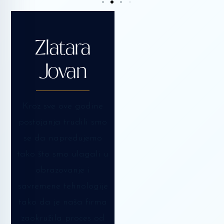
Zlatara
Jovan
Kroz sve ove godine
postojanja trudili smo
se da napredujemo
tako što smo ulagali u
obrazovanje i
savremene tehnologije
tako da je naša firma
zaokružila proces od