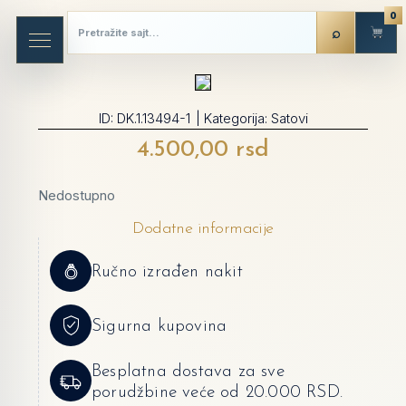
0
ID:
DK.1.13494-1
| Kategorija:
Satovi
4.500,00
rsd
Nedostupno
Dodatne informacije
Ručno izrađen nakit
Sigurna kupovina
Besplatna dostava za sve
porudžbine veće od 20.000 RSD.