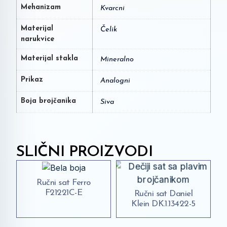
Mehanizam
Kvarcni
Materijal
Čelik
narukvice
Materijal stakla
Mineralno
Prikaz
Analogni
Boja brojčanika
Siva
SLIČNI PROIZVODI
Ručni sat Ferro
F21221C-E
Ručni sat Daniel
Klein DK.1.13422-5