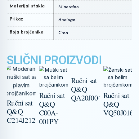
Materijal stakla
Mineralno
Prikaz
Analogni
Boja brojčanika
Crna
SLIČNI PROIZVODI
Ručni sat
Q&Q
Ručni sat
Ručni sat
QA20J004Y
Ručni sat
Q&Q
Q&Q
R
Q&Q
C00A-
VQ50J016Y
C214J212Y
001PY