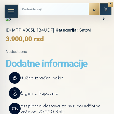
0
ID:
MTP-V005L-1B4UDF
| Kategorija:
Satovi
3.900,00
rsd
Nedostupno
Dodatne informacije
Ručno izrađen nakit
Sigurna kupovina
Besplatna dostava za sve porudžbine
veće od 20.000 RSD.