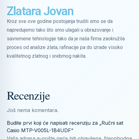
Zlatara Jovan
Kroz sve ove godine postojanja trudili smo se da
napredujemo tako što smo ulagali u obrazovanje i
savremene tehnologije tako da je naša firma zaokružila
proces od analize zlata, rafinacije pa do izrade visoko
kvalitetnog zlatnog i srebrnog nakita.
Recenzije
Još nema komentara.
Budite prvi koji će napisati recenziju za „Ručni sat
Casio MTP-V005L-1B4UDF“
Vaša adresa e-pošte neće biti objavljena.
Neophodna