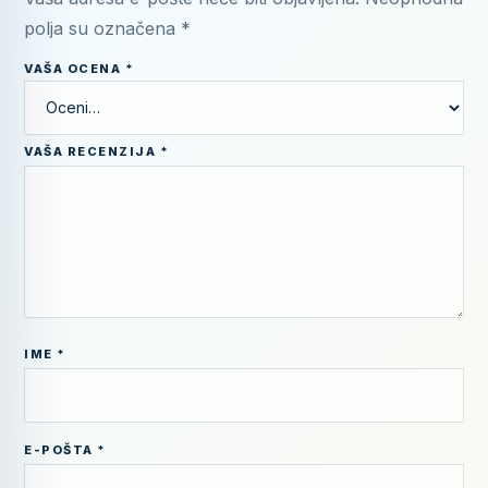
polja su označena
*
VAŠA OCENA
*
VAŠA RECENZIJA
*
IME
*
E-POŠTA
*