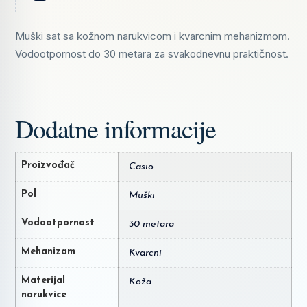
Muški sat sa kožnom narukvicom i kvarcnim mehanizmom.
Vodootpornost do 30 metara za svakodnevnu praktičnost.
Dodatne informacije
Proizvođač
Casio
Pol
Muški
Vodootpornost
30 metara
Mehanizam
Kvarcni
Materijal
Koža
narukvice