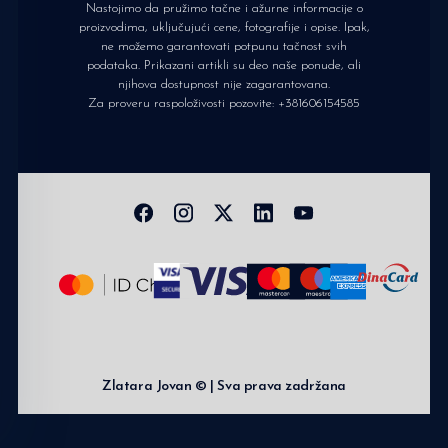
Nastojimo da pružimo tačne i ažurne informacije o
proizvodima, uključujući cene, fotografije i opise. Ipak,
ne možemo garantovati potpunu tačnost svih
podataka. Prikazani artikli su deo naše ponude, ali
njihova dostupnost nije zagarantovana.
Za proveru raspoloživosti pozovite:
+381606154585
Zlatara Jovan © | Sva prava zadržana