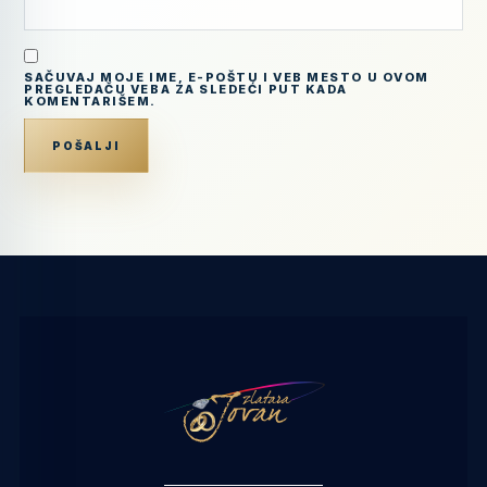
SAČUVAJ MOJE IME, E-POŠTU I VEB MESTO U OVOM
PREGLEDAČU VEBA ZA SLEDEĆI PUT KADA
KOMENTARIŠEM.