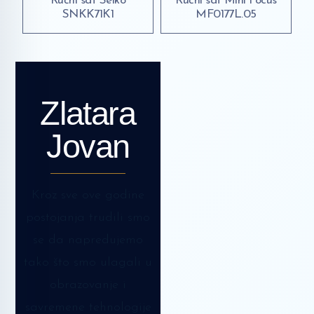
Ručni sat Seiko
Ručni sat Mini Focus
SNKK71K1
MF0177L.05
Zlatara
Jovan
Kroz sve ove godine
postojanja trudili smo
se da napredujemo
tako što smo ulagali u
obrazovanje i
savremene tehnologije