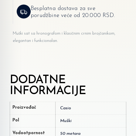
Besplatna dostava za sve
porudžbine veće od 20.000 RSD.
Muški sat sa hronografom i klasičnim crnim brojčanikom,
elegantan i funkcionalan.
DODATNE
INFORMACIJE
Proizvođač
Casio
Pol
Muški
Vodootpornost
50 metara