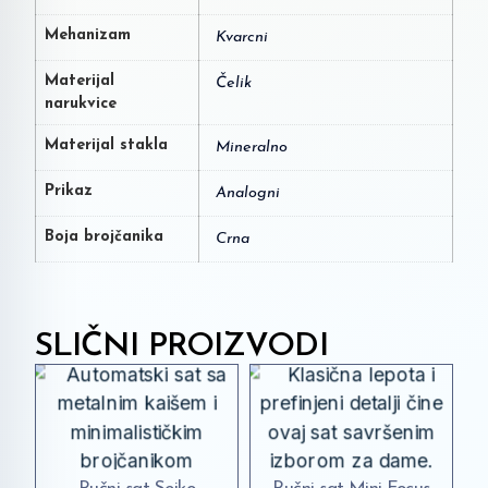
Mehanizam
Kvarcni
Materijal
Čelik
narukvice
Materijal stakla
Mineralno
Prikaz
Analogni
Boja brojčanika
Crna
SLIČNI PROIZVODI