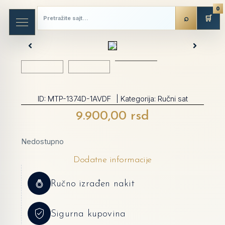
0
🛒
ID:
MTP-1374D-1AVDF
| Kategorija:
Ručni sat
9.900,00
rsd
Nedostupno
Dodatne informacije
Ručno izrađen nakit
Sigurna kupovina