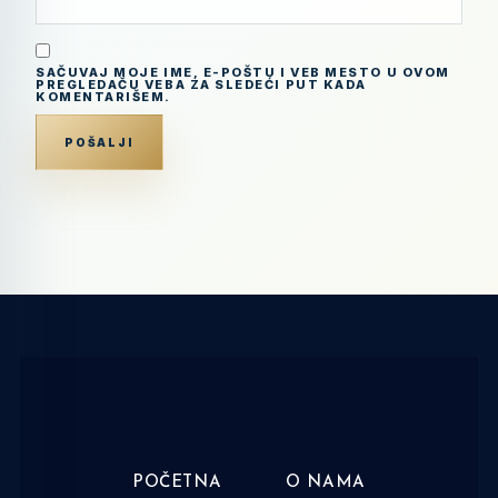
SAČUVAJ MOJE IME, E-POŠTU I VEB MESTO U OVOM
PREGLEDAČU VEBA ZA SLEDEĆI PUT KADA
KOMENTARIŠEM.
POČETNA
O NAMA