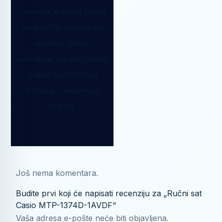
tako da je naša firma
zaokružila proces od
analize zlata,
rafinacije pa do izrade
visoko kvalitetnog
zlatnog i srebrnog
nakita.
Još nema komentara.
Budite prvi koji će napisati recenziju za „Ručni sat
Casio MTP-1374D-1AVDF“
Vaša adresa e-pošte neće biti objavljena.