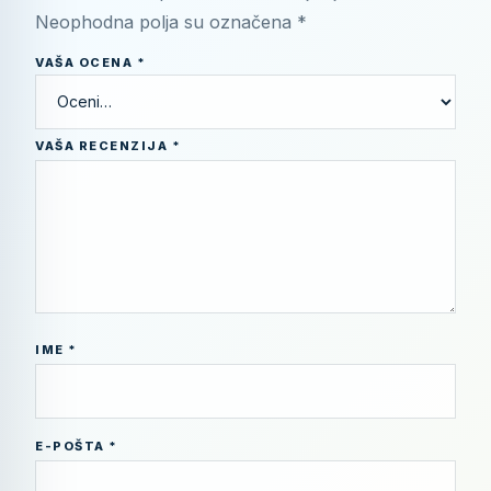
Neophodna polja su označena
*
VAŠA OCENA
*
VAŠA RECENZIJA
*
IME
*
E-POŠTA
*