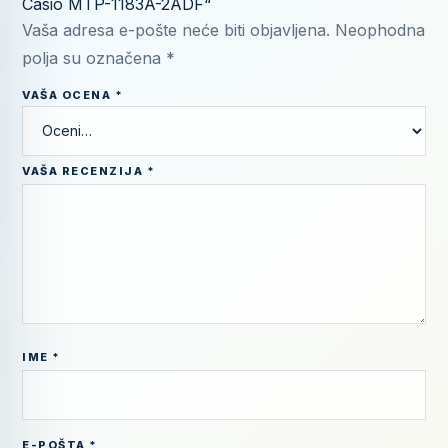
Casio MTP-1183A-2ADF“
Vaša adresa e-pošte neće biti objavljena.
Neophodna
polja su označena
*
VAŠA OCENA
*
VAŠA RECENZIJA
*
IME
*
E-POŠTA
*