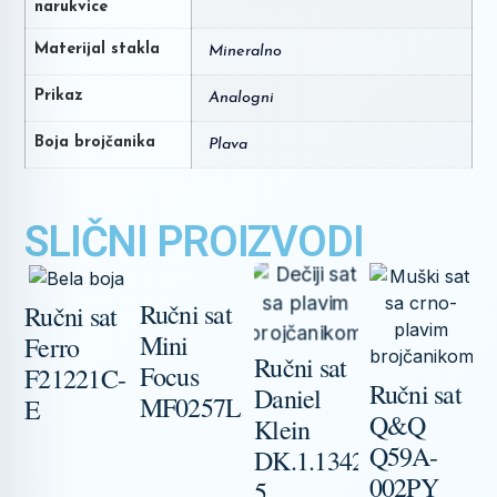
narukvice
Materijal stakla
Mineralno
Prikaz
Analogni
Boja brojčanika
Plava
SLIČNI PROIZVODI
Ručni sat
Ručni sat
Mini
Ferro
Ručni sat
R
Focus
F21221C-
Ručni sat
Daniel
MF0257L.02
E
Q&Q
Klein
Q59A-
DK.1.13422-
002PY
5