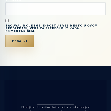
SAČUVAJ MOJE IME, E-POŠTU I VEB MESTO U OVOM
PREGLEDAČU VEBA ZA SLEDEĆI PUT KADA
KOMENTARIŠEM.
Nastojimo da pružimo tačne i ažurne informacije o