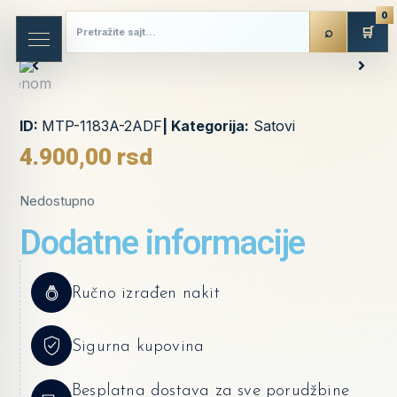
0
🛒
ID:
MTP-1183A-2ADF
| Kategorija:
Satovi
4.900,00
rsd
Nedostupno
Dodatne informacije
Ručno izrađen nakit
Sigurna kupovina
Besplatna dostava za sve porudžbine