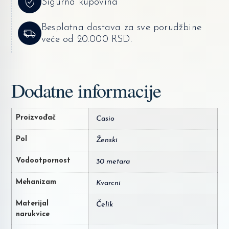
Sigurna kupovina
Besplatna dostava za sve porudžbine
veće od 20.000 RSD.
Dodatne informacije
Proizvođač
Casio
Pol
Ženski
Vodootpornost
30 metara
Mehanizam
Kvarcni
Materijal
Čelik
narukvice