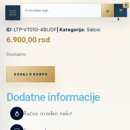
0
ID:
LTP-VT01G-4BUDF
| Kategorija:
Satovi
6.900,00
rsd
Dostupno
DODAJ U KORPU
Dodatne informacije
Ručno izrađen nakit