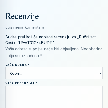
Recenzije
Još nema komentara.
Budite prvi koji će napisati recenziju za „Ručni sat
Casio LTP-VT01G-4BUDF“
Vaša adresa e-pošte neće biti objavljena.
Neophodna
polja su označena
*
VAŠA OCENA
*
VAŠA RECENZIJA
*