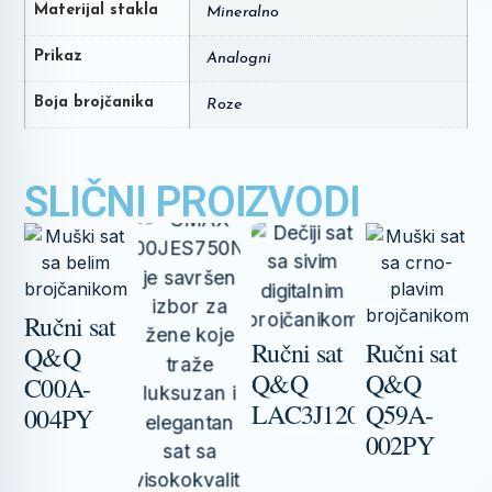
Materijal stakla
Mineralno
Prikaz
Analogni
Boja brojčanika
Roze
SLIČNI PROIZVODI
Ručni sat
R
Ručni sat
Ručni sat
Q&Q
Q&Q
Q&Q
C00A-
C
LAC3J120Y
Q59A-
004PY
002PY