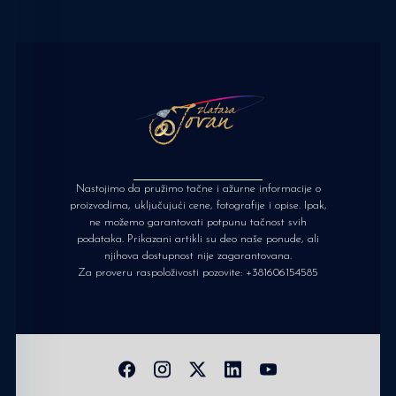
Nastojimo da pružimo tačne i ažurne informacije o
proizvodima, uključujući cene, fotografije i opise. Ipak,
ne možemo garantovati potpunu tačnost svih
podataka. Prikazani artikli su deo naše ponude, ali
njihova dostupnost nije zagarantovana.
Za proveru raspoloživosti pozovite:
+381606154585