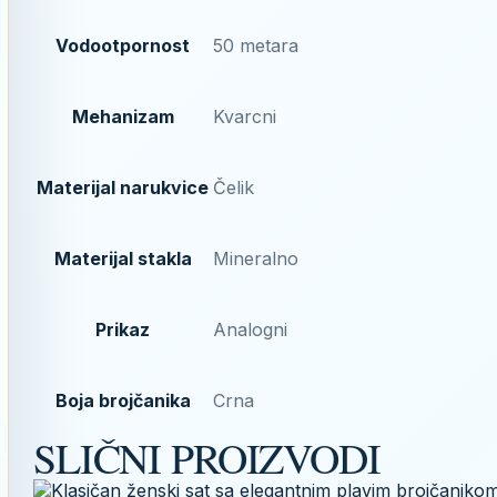
Vodootpornost
50 metara
Mehanizam
Kvarcni
Materijal narukvice
Čelik
Materijal stakla
Mineralno
Prikaz
Analogni
Boja brojčanika
Crna
SLIČNI PROIZVODI