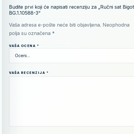
Budite prvi koji će napisati recenziju za „Ručni sat Bigot
BG.1.10588-3“
Vaša adresa e-pošte neće biti objavljena.
Neophodna
polja su označena
*
VAŠA OCENA
*
VAŠA RECENZIJA
*