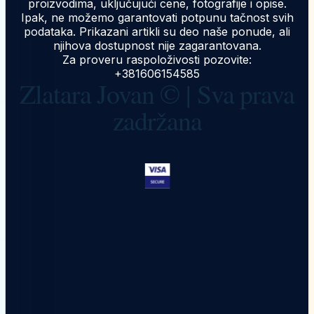
proizvodima, uključujući cene, fotografije i opise.
Ipak, ne možemo garantovati potpunu tačnost svih
podataka. Prikazani artikli su deo naše ponude, ali
njihova dostupnost nije zagarantovana.
Za proveru raspoloživosti pozovite:
+381606154585
Zlatara Jovan © | Sva prava
zadržana