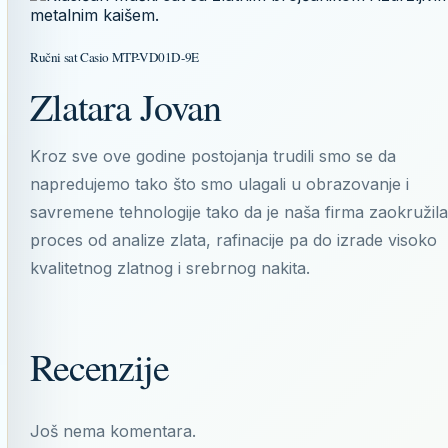
Ručni sat Casio MTP-VD01D-9E
Zlatara Jovan
Kroz sve ove godine postojanja trudili smo se da
napredujemo tako što smo ulagali u obrazovanje i
savremene tehnologije tako da je naša firma zaokružila
proces od analize zlata, rafinacije pa do izrade visoko
kvalitetnog zlatnog i srebrnog nakita.
Recenzije
Još nema komentara.