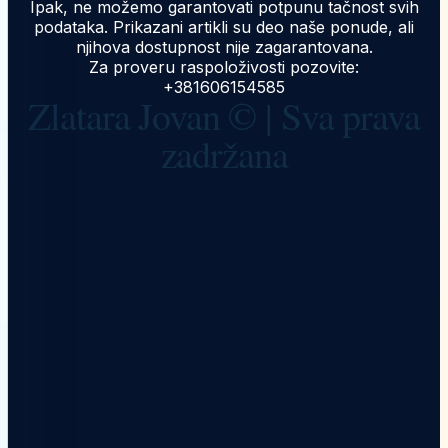
Ipak, ne možemo garantovati potpunu tačnost svih
podataka. Prikazani artikli su deo naše ponude, ali
njihova dostupnost nije zagarantovana.
Za proveru raspoloživosti pozovite:
+381606154585
Zlatara Jovan © | Sva prava
zadržana