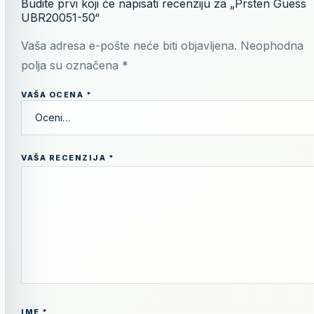
Budite prvi koji će napisati recenziju za „Prsten Guess
UBR20051-50“
Vaša adresa e-pošte neće biti objavljena.
Neophodna
polja su označena
*
VAŠA OCENA
*
VAŠA RECENZIJA
*
IME
*