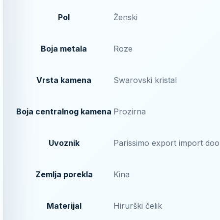
Pol
Ženski
Boja metala
Roze
Vrsta kamena
Swarovski kristal
Boja centralnog kamena
Prozirna
Uvoznik
Parissimo export import doo
Zemlja porekla
Kina
Materijal
Hirurški čelik