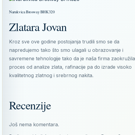
Narukvica Brosway BHK320
Zlatara Jovan
Kroz sve ove godine postojanja trudili smo se da
napredujemo tako što smo ulagali u obrazovanje i
savremene tehnologije tako da je naša firma zaokružila
proces od analize zlata, rafinacije pa do izrade visoko
kvalitetnog zlatnog i srebrnog nakita.
Recenzije
Još nema komentara.