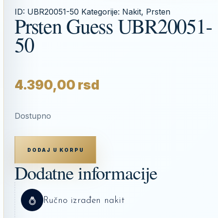
ID:
UBR20051-50
Kategorije:
Nakit
,
Prsten
Prsten Guess UBR20051-
50
4.390,00
rsd
Dostupno
PRSTEN
GUESS
DODAJ U KORPU
UBR20051-
50
Dodatne informacije
KOLIČINA
Ručno izrađen nakit